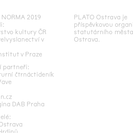
al NORMA 2019
PLATO Ostrava
je
i:
příspěvkovou organ
rstvo kultury ČR
statutárního měst
velvyslanectví v
Ostrava.
nstitut v Praze
 partneři:
urní čtrnáctideník
Wave
n.cz
gina DAB Praha
elé:
Ostrava
Hrdinů