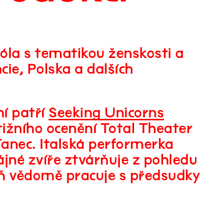
óla s tematikou ženskosti a
ie, Polska a dalších
í patří
Seeking Unicorns
tižního ocenění Total Theater
anec. Italská performerka
jné zvíře ztvárňuje z pohledu
veň vědomě pracuje s předsudky