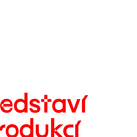
edstaví
rodukcí