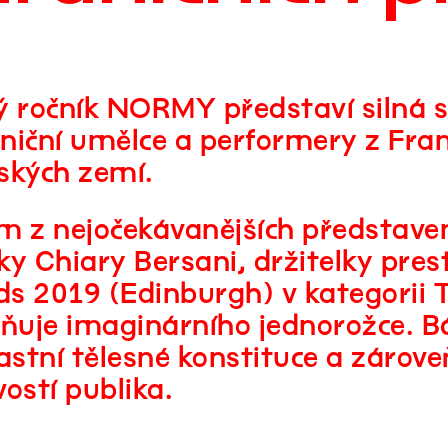
ý ročník NORMY představí silná s
niční umělce a performery z Franc
ských zemí.
m z nejočekávanějších představen
ky Chiary Bersani, držitelky pres
s 2019 (Edinburgh) v kategorii T
sňuje imaginárního jednorožce. Bá
lastní tělesné konstituce a záro
ivostí publika.