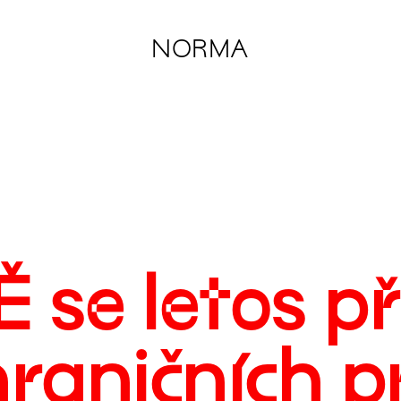
NORMA
se letos př
hraničních p