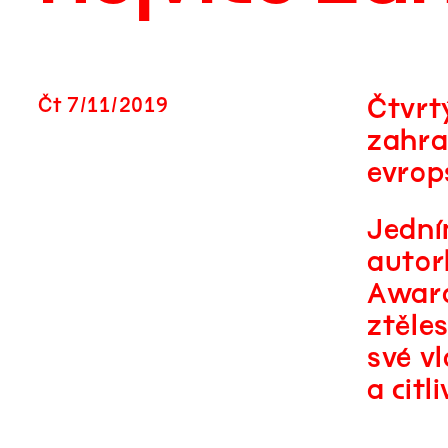
Čtvrt
Čt
7
/
11
/
2019
zahra
evrop
Jední
autor
Award
ztěle
své v
a citl