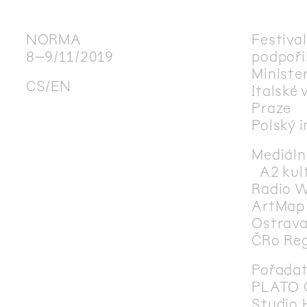
NORMA
Festiv
8–9/11/2019
podpořil
Ministe
CS
EN
Italské 
Praze
Polský i
Mediální
A2 kult
Radio 
ArtMap
Ostrava
ČRo Re
Pořadat
PLATO 
Studio 