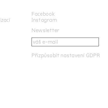
Facebook
izací
Instagram
a
Newsletter
Přizpůsobit nastavení GDPR