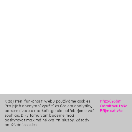
K zajištění funkčnosti webu používáme cookies.
Přizpůsobit
Pro jejich anonymní využití za účelem analytiky,
Odmítnout vše
personalizace a marketingu ale potřebujeme váš
Přijmout vše
souhlas. Díky tomu vám budeme moci
poskytovat maximálně kvalitní služby.
Zásady
používání cookies