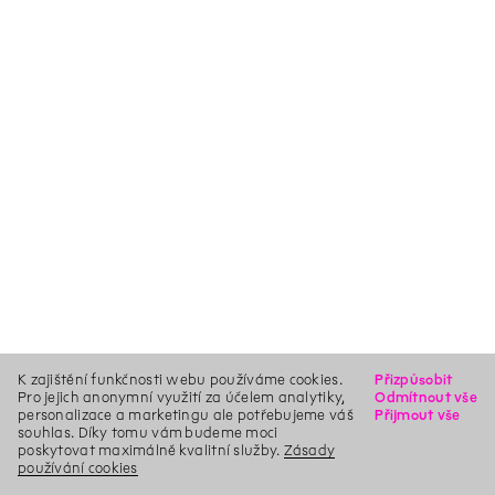
K zajištění funkčnosti webu používáme cookies.
Přizpůsobit
Pro jejich anonymní využití za účelem analytiky,
Odmítnout vše
personalizace a marketingu ale potřebujeme váš
Přijmout vše
souhlas. Díky tomu vám budeme moci
poskytovat maximálně kvalitní služby.
Zásady
používání cookies