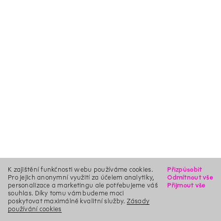
K zajištění funkčnosti webu používáme cookies.
Přizpůsobit
Pro jejich anonymní využití za účelem analytiky,
Odmítnout vše
personalizace a marketingu ale potřebujeme váš
Přijmout vše
souhlas. Díky tomu vám budeme moci
poskytovat maximálně kvalitní služby.
Zásady
používání cookies