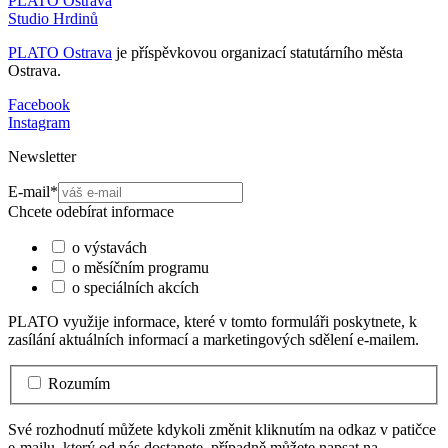
PLATO Ostrava
Studio Hrdinů
PLATO Ostrava
je příspěvkovou organizací statutárního města
Ostrava.
Facebook
Instagram
Newsletter
E-mail
*
Chcete odebírat informace
o výstavách
o měsíčním programu
o speciálních akcích
PLATO využije informace, které v tomto formuláři poskytnete, k
zasílání aktuálních informací a marketingových sdělení e-mailem.
Rozumím
Své rozhodnutí můžete kdykoli změnit kliknutím na odkaz v patičce
e-mailu, který od nás dostanete, případně můžete napsat na