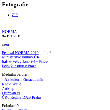
Fotografie
ZIP
NORMA
8–9/11/2019
cs
en
Festival NORMA 2019
podpořili:
Ministerstvo kultury ČR
Italské velvyslanectví v Praze
Polský institut v Praze
Mediální partneři:
A2 kulturní čtrnáctideník
Radio Wave
ArtMap
Ostravan.cz
ČRo Regina DAB Praha
Pořadatelé: