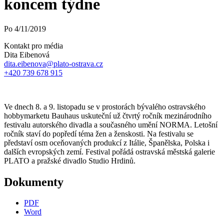
koncem týdne
Po
4
/
11
/
2019
Kontakt pro média
Dita Eibenová
dita.eibenova@plato-ostrava.cz
+420 739 678 915
Ve dnech 8. a 9. listopadu se v prostorách bývalého ostravského
hobbymarketu Bauhaus uskuteční už čtvrtý ročník mezinárodního
festivalu autorského divadla a současného umění NORMA. Letošní
ročník staví do popředí téma žen a ženskosti. Na festivalu se
představí osm oceňovaných produkcí z Itálie, Španělska, Polska i
dalších evropských zemí. Festival pořádá ostravská městská galerie
PLATO a pražské divadlo Studio Hrdinů.
Dokumenty
PDF
Word