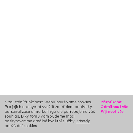
K zajištění funkčnosti webu používáme cookies.
Přizpůsobit
Pro jejich anonymní využití za účelem analytiky,
Odmítnout vše
personalizace a marketingu ale potřebujeme váš
Přijmout vše
souhlas. Díky tomu vám budeme moci
poskytovat maximálně kvalitní služby.
Zásady
používání cookies