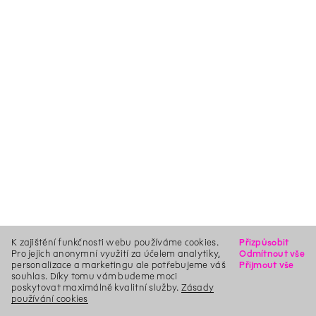
K zajištění funkčnosti webu používáme cookies.
Přizpůsobit
Pro jejich anonymní využití za účelem analytiky,
Odmítnout vše
personalizace a marketingu ale potřebujeme váš
Přijmout vše
souhlas. Díky tomu vám budeme moci
poskytovat maximálně kvalitní služby.
Zásady
používání cookies