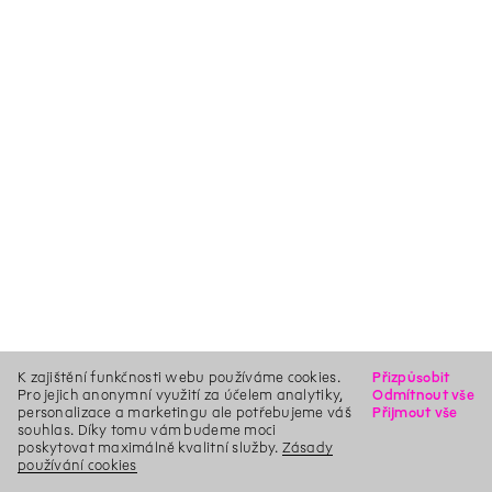
K zajištění funkčnosti webu používáme cookies.
Přizpůsobit
Pro jejich anonymní využití za účelem analytiky,
Odmítnout vše
personalizace a marketingu ale potřebujeme váš
Přijmout vše
souhlas. Díky tomu vám budeme moci
poskytovat maximálně kvalitní služby.
Zásady
používání cookies