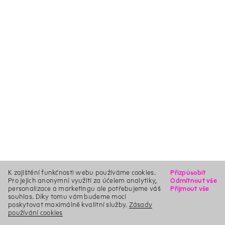
K zajištění funkčnosti webu používáme cookies.
Přizpůsobit
Pro jejich anonymní využití za účelem analytiky,
Odmítnout vše
personalizace a marketingu ale potřebujeme váš
Přijmout vše
souhlas. Díky tomu vám budeme moci
poskytovat maximálně kvalitní služby.
Zásady
používání cookies