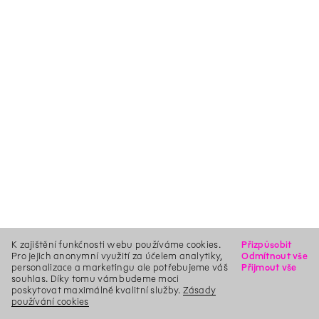
K zajištění funkčnosti webu používáme cookies.
Přizpůsobit
Pro jejich anonymní využití za účelem analytiky,
Odmítnout vše
personalizace a marketingu ale potřebujeme váš
Přijmout vše
souhlas. Díky tomu vám budeme moci
poskytovat maximálně kvalitní služby.
Zásady
používání cookies