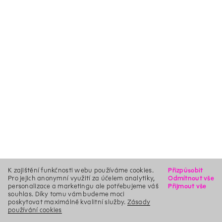
K zajištění funkčnosti webu používáme cookies.
Přizpůsobit
Pro jejich anonymní využití za účelem analytiky,
Odmítnout vše
personalizace a marketingu ale potřebujeme váš
Přijmout vše
souhlas. Díky tomu vám budeme moci
poskytovat maximálně kvalitní služby.
Zásady
používání cookies