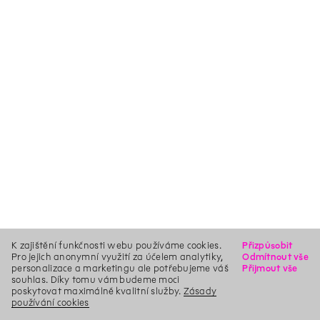
K zajištění funkčnosti webu používáme cookies.
Přizpůsobit
Pro jejich anonymní využití za účelem analytiky,
Odmítnout vše
personalizace a marketingu ale potřebujeme váš
Přijmout vše
souhlas. Díky tomu vám budeme moci
poskytovat maximálně kvalitní služby.
Zásady
používání cookies