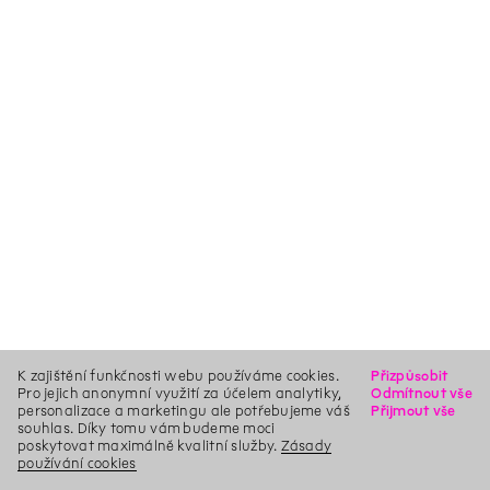
K zajištění funkčnosti webu používáme cookies.
Přizpůsobit
Pro jejich anonymní využití za účelem analytiky,
Odmítnout vše
personalizace a marketingu ale potřebujeme váš
Přijmout vše
souhlas. Díky tomu vám budeme moci
poskytovat maximálně kvalitní služby.
Zásady
používání cookies