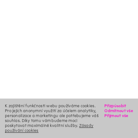
K zajištění funkčnosti webu používáme cookies.
Přizpůsobit
Pro jejich anonymní využití za účelem analytiky,
Odmítnout vše
personalizace a marketingu ale potřebujeme váš
Přijmout vše
souhlas. Díky tomu vám budeme moci
poskytovat maximálně kvalitní služby.
Zásady
používání cookies