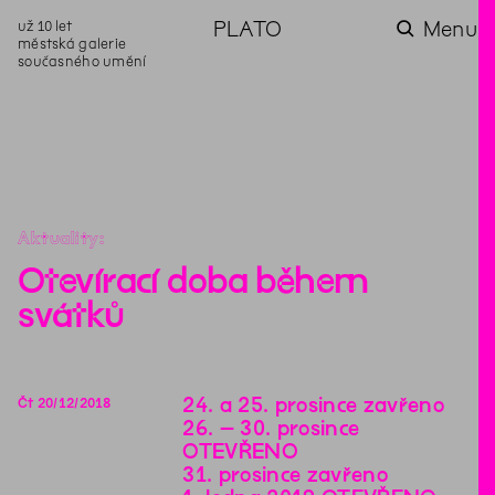
už 10 let
PLATO
Menu
městská galerie
současného umění
aktuality
aktuality
aktuality
aktuality
aktuality
Co se dělo na
Na rezidenci
Zahradní
Komentované
Podílíme se na
zahradě v červenci?
hostíme autorku
videozpravodaj:
prohlídky (nejen) v
rozvoji Komunitního
poezie Alžbětu
Pozor na kupovaný
rámci Colours of
centra Liščina
Stančákovou
kompost
Ostrava
Aktuality
Otevírací doba během
svátků
24. a 25. prosince zavřeno
Čt
20
/
12
/
2018
26. – 30. prosince
OTEVŘENO
31. prosince zavřeno