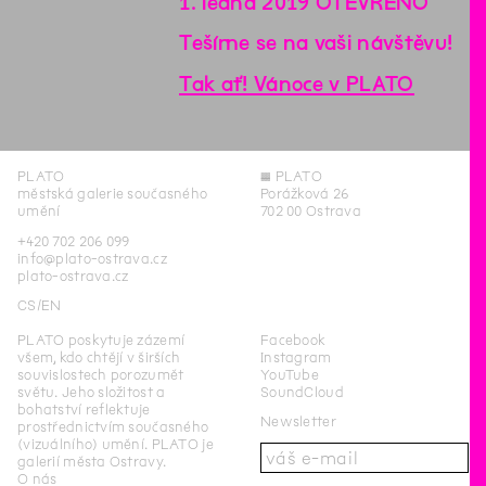
1. ledna 2019 OTEVŘENO
Tešíme se na vaši návštěvu!
Tak ať! Vánoce v PLATO
PLATO
◊
PLATO
městská galerie současného
Porážková 26
umění
702 00 Ostrava
+420 702 206 099
info@plato-ostrava.cz
plato-ostrava.cz
CS
EN
PLATO poskytuje zázemí
Facebook
všem, kdo chtějí v širších
Instagram
souvislostech porozumět
YouTube
světu. Jeho složitost a
SoundCloud
bohatství reflektuje
Newsletter
prostřednictvím současného
(vizuálního) umění. PLATO je
galerií města Ostravy.
O nás