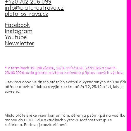
+420 702 206 099
info@plato-ostrava.cz
plato-ostrava.cz
Facebook
Instagram
Youtube
Newsletter
* V termínech 19–20/2/2026, 23/3–29/4/2026, 2/7/2026 a 14/09–
20/10/2026 bude galerie zavřena z důvodu příprav nových výstav.
Otevírací doba ve dnech státních svátků a významných dnů se řídí
běžnou otevírací dobou s výjimkou kromě 24/12, 25/12 a 1/1, kdy je
zavřeno.
Místo přátelské ke všem komunitám, dětem a psům (psi na vodítku
mohou do PLATO dle aktuálních výstav). Možnost vstupu s
kočárkem. Budova je bezbariérová.