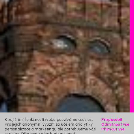
K zajištění funkčnosti webu používáme cookies.
Přizpůsobit
Pro jejich anonymní využití za účelem analytiky,
Odmítnout vše
personalizace a marketingu ale potřebujeme váš
Přijmout vše
souhlas. Díky tomu vám budeme moci