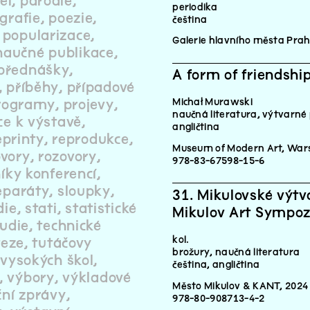
el
parodie
periodika
ografie
poezie
čeština
popularizace
Galerie hlavního města Prah
naučné publikace
přednášky
A form of friendsh
příběhy
případové
Michał Murawski
rogramy
projevy
naučná literatura, výtvarné 
ce k výstavě
angličtina
eprinty
reprodukce
Museum of Modern Art, War
ovory
rozovory
978-83-67598-15-6
íky konferencí
eparáty
sloupky
31. Mikulovské výtv
die
stati
statistické
Mikulov Art Sympoz
tudie
technické
kol.
teze
tutáčovy
brožury, naučná literatura
 vysokých škol
čeština
angličtina
výbory
výkladové
Město Mikulov & KANT, 2024
ční zprávy
978-80-908713-4-2