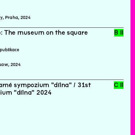
y, Praha, 2024
ip: The museum on the square
B II
publikace
saw, 2024
arné sympozium "dílna" / 31st
C II
ium "dílna" 2024