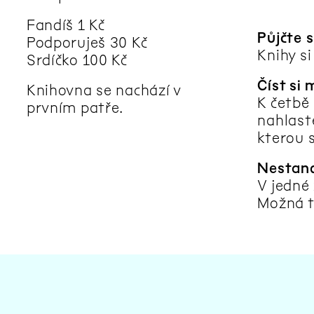
Fandíš 1 Kč
Půjčte s
Podporuješ 30 Kč
Knihy s
Srdíčko 100 Kč
Číst si
Knihovna se nachází v
K četbě 
prvním patře.
nahlast
kterou 
Nestand
V jedné 
Možná t