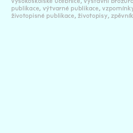
vysokoškolské učebnice
výstavní brožur
publikace
výtvarné publikace
vzpomínk
životopisné publikace
životopisy
zpěvní