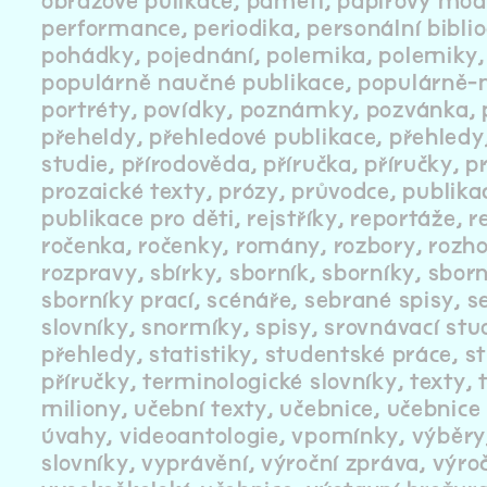
obrazové pulikace
paměti
papírový mod
performance
periodika
personální bibli
pohádky
pojednání
polemika
polemiky
populárně naučné publikace
populárně-
portréty
povídky
poznámky
pozvánka
přeheldy
přehledové publikace
přehledy
studie
přírodověda
příručka
příručky
p
prozaické texty
prózy
průvodce
publika
publikace pro děti
rejstříky
reportáže
r
ročenka
ročenky
romány
rozbory
rozh
rozpravy
sbírky
sborník
sborníky
sborn
sborníky prací
scénáře
sebrané spisy
s
slovníky
snormíky
spisy
srovnávací stu
přehledy
statistiky
studentské práce
s
příručky
terminologické slovníky
texty
miliony
učební texty
učebnice
učebnice
úvahy
videoantologie
vpomínky
výběry
slovníky
vyprávění
výroční zpráva
výro