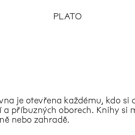
PLATO
vna je otevřena každému, kdo si c
 a příbuzných oborech. Knihy si mů
ně nebo zahradě.