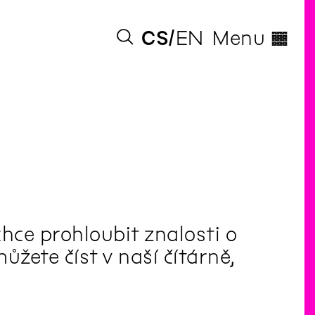
◊
CS
EN
Menu
hce prohloubit znalosti o
žete číst v naší čítárně,