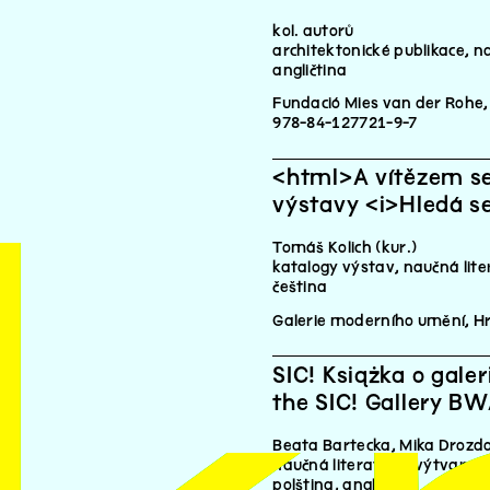
kol. autorů
architektonické publikace, n
angličtina
Fundació Mies van der Rohe,
978-84-127721-9-7
<html>A vítězem se
výstavy <i>Hledá se
Tomáš Kolich (kur.)
katalogy výstav, naučná lite
čeština
Galerie moderního umění, Hr
SIC! Książka o gale
the SIC! Gallery B
Beata Bartecka, Mika Drozd
naučná literatura, výtvarné 
polština
angličtina