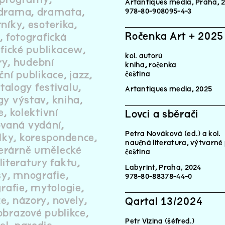
Artantiques media, Praha, 
drama
dramata
978-80-908095-4-3
rníky
esoterika
Ročenka Art + 2025
y
fotografická
fické publikacew
kol. autorů
ry
hudební
kniha, ročenka
ční publikace
jazz
čeština
talogy festivalu
Artantiques media, 2025
gy výstav
kniha
e
kolektivní
Lovci a sběrači
vaná vydání
Petra Nováková (ed.) a kol.
lky
korespondence
naučná literatura, výtvarné 
terárně umělecké
čeština
literatury faktu
Labyrint, Praha, 2024
sy
mnografie
978-80-88378-44-0
rafie
mytologie
ce
názory
novely
Qartal 13/2024
obrazové publikce
Petr Vizina (šéfred.)