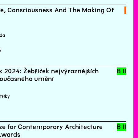
ife, Consciousness And The Making Of
ěda
4
 2024: Žebříček nejvýraznějších
B II
současného umění
tříky
ze for Contemporary Architecture
B II
 Awards