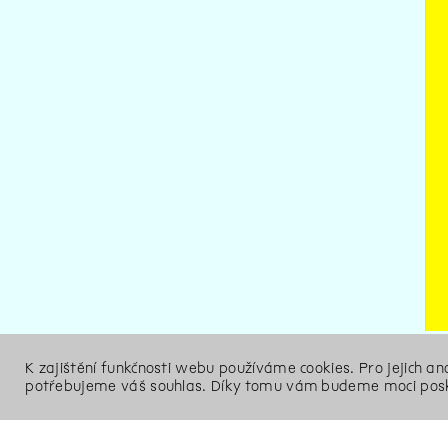
K zajištění funkčnosti webu používáme cookies. Pro jejich a
potřebujeme váš souhlas. Díky tomu vám budeme moci posk