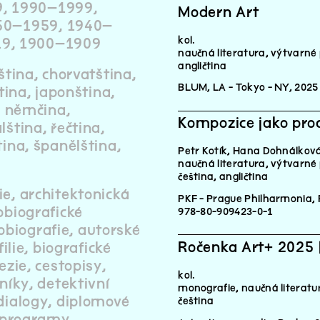
9
1990–1999
Modern Art
50–1959
1940–
kol.
19
1900–1909
naučná literatura, výtvarné 
angličtina
ština
chorvatština
BLUM, LA - Tokyo - NY, 2025
ština
japonština
němčina
Kompozice jako proce
lština
řečtina
tina
španělština
Petr Kotík, Hana Dohnálkov
naučná literatura, výtvarné 
čeština
angličtina
ie
architektonická
PKF - Prague Philharmonia,
obiografické
978-80-909423-0-1
obiografie
autorské
Ročenka Art+ 2025 
filie
biografické
ezie
cestopisy
kol.
níky
detektivní
monografie, naučná literatu
dialogy
diplomové
čeština
 programy