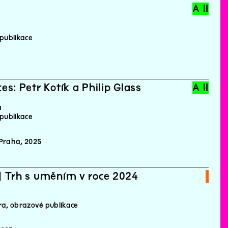
A II
publikace
s: Petr Kotík a Philip Glass
A II
á
publikace
 Praha, 2025
| Trh s uměním v roce 2024
ra, obrazové publikace