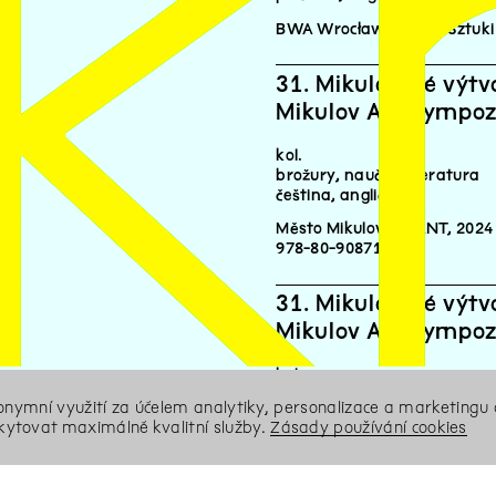
k
BWA Wrocław Galerie Sztuki 
31. Mikulovské výtv
Mikulov Art Sympoz
kol.
brožury, naučná literatura
čeština
angličtina
Město Mikulov & KANT, 2024
978-80-908713-4-2
31. Mikulovské výtv
Mikulov Art Sympoz
kol.
brožury, naučná literatura
nonymní využití za účelem analytiky, personalizace a marketingu 
čeština
angličtina
ytovat maximálně kvalitní služby.
Zásady používání cookies
Město Mikulov & KANT, 2024
978-80-908713-4-2