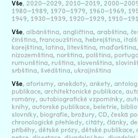
Vše
2020–2029
2010–2019
2000–200
1980–1989
1970–1979
1960–1969
19
1949
1930–1939
1920–1929
1910–19
Vše
albánština
angličtina
arabština
če
čínština
francouzština
hebrejština
ital
korejština
latina
litevština
maďarština
nizozemština
norština
polština
portuga
rumunština
ruština
slovenština
slovinš
srbština
švédština
ukrajinština
Vše
aforismy
anekdoty
ankety
antolog
publikace
architektonické publikace
aut
romány
autobiografické vzpomínky
aut
knihy
autorské publikace
beletrie
biblio
slovníky
biografie
brožury
CD
česká po
chronologické přehledy
citáty
články
de
příběhy
dětské prózy
dětské publikace
práce
disertace
divadelní hry
divadelní