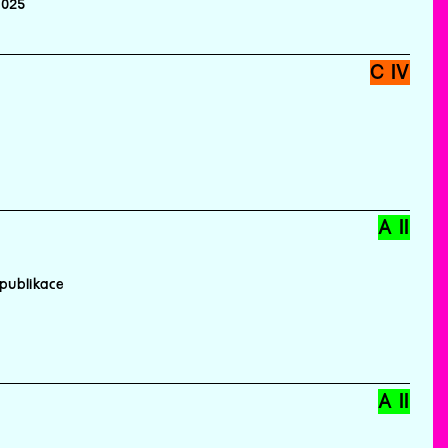
2025
C IV
A II
publikace
A II