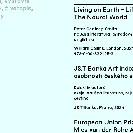
a
výstavní
y
životopis
Living on Earth - L
ky
The Naural World
Peter Godfrey-Smith
naučná literatura, přírodov
angličtina
William Collins, London, 202
978-0-00-832125-3
J&T Banka Art Index
osobností českého 
Kolektiv autorů
eseje, naučná literatura, rejs
čeština
J&T Banka, Praha, 2024
European Union Pri
Mies van der Rohe