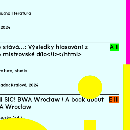
aučná literatura
 2024
 stává…: Výsledky hlasování z
A II
 mistrovské dílo</i></html>
ratura, studie
adec Králové, 2024
rii SIC! BWA Wrocław / A book about
E III
WA Wrocław
owska (ed.)
publikace