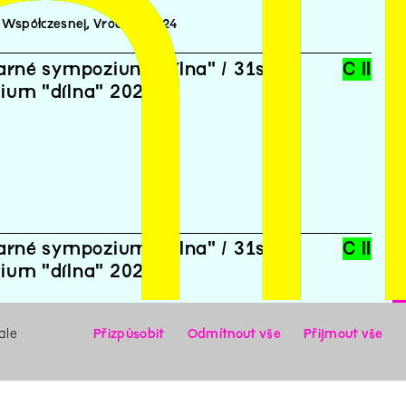
n
i
Współczesnej, Vroclav, 2024
arné sympozium "dílna" / 31st
C II
ium "dílna" 2024
arné sympozium "dílna" / 31st
C II
ium "dílna" 2024
ale
Přizpůsobit
Odmítnout vše
Přijmout vše