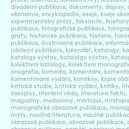
divadelní publikace
dokumenty
dopisy
ekonomie
encyklopedie
eseje
eseje sbo
experimentální prózy
faksimile
fejeton
publikace
fotografické publikace
fotogra
grafy
historické publikace
historie
horo
publikace
ilustrované publikace
informa
jubilejní publikace
kalendář
katalogy
ka
katalogy výstav
katalolgy výstav
katao
kolektivní katalogy
kolektivní monografi
onografie
komedie
komentáře
komento
komentované vydání
komiksy
kopie obá
kritická studie
kritická vydání
kritiky
li
časopisy
literární věda
literatura faktu
magazíny
medailony
místopis
místopi
monografické obrazové publikace
monog
mýty
naučná literatura
naučné publika
obrazová publikace
obrazové publikace