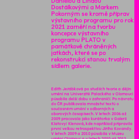
Danielou a Lindou
Dostálkovými a Markem
Pokorným se kromě příprav
výstavního programu pro rok
2021 zaměří na tvorbu
koncepce výstavního
programu PLATO v
památkově chráněných
jatkách, které se po
rekonstrukci stanou trvalým
sídlem galerie.
Edith Jeřábková po studiích teorie a dějin
umění na Univerzitě Palackého v Olomouci
působila delší dobu v zahraničí. Po návratu
do ČR publikovala množství textů o
současném umění v odborných a
oborových časopisech. V letech 2006 až
2009 pracovala jako kurátorka v Galerii
Klatovy/ Klenová, kde například připravila
první velkou retrospektivu Jiřího Kovandy.
V letech 2009 a 2010 působila v Muzeu
umění Olomouc a v letech 2010 až 2012