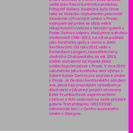
vedla jako hlavní kurátorka pražskou
Fotograf Gallery. Souběžně byla činná
také ve Vědecko-výzkumném pracovišti
Akademie výtvarných umění v Praze;
výstupem její práce se stala velká
rekapitulační výstava v Národní galerii v
Praze Ostrovy odporu. Mezi první a druhou
moderností 1985-2012, na níž se podílela
jako kurátorka spolu s Janou a Jiřím
Ševčíkovými. Od roku 2011 vede s
Dominikem Langem, laureátem Ceny
Jindřicha Chalupeckého za rok 2013,
ateliér sochařství na Vysoké škole
uměleckoprůmyslové v Praze. V roce 2019
uskutečnila jako kurátorka sérii výstav v
Galerii Kurzor Centra pro současné umění
v Praze. Je členkou kurátorského sdružení
Are, jehož nejvýraznějším výsledkem je
dlouholetý výzkumný projekt věnovaný
Ester Krumbachové; experimentální
výstava o této osobnosti se vedle pražské
galerie Transitdisplay (2017/2018)
uskutečnila loni i v Centru současného
umění v Glasgow.