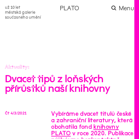
už 10 let
PLATO
Menu
městská galerie
současného umění
aktuality
aktuality
aktuality
aktuality
aktuality
Co se dělo na
Na rezidenci
Zahradní
Komentované
Podílíme se na
zahradě v červenci?
hostíme autorku
videozpravodaj:
prohlídky (nejen) v
rozvoji Komunitního
poezie Alžbětu
Pozor na kupovaný
rámci Colours of
centra Liščina
Stančákovou
kompost
Ostrava
Aktuality
Dvacet tipů z loňských
přírůstků naší knihovny
Vybíráme dvacet titulů české
Čt
4
/
3
/
2021
a zahraniční literatury, která
obohatila fond
knihovny
PLATO
v roce 2020. Publikace