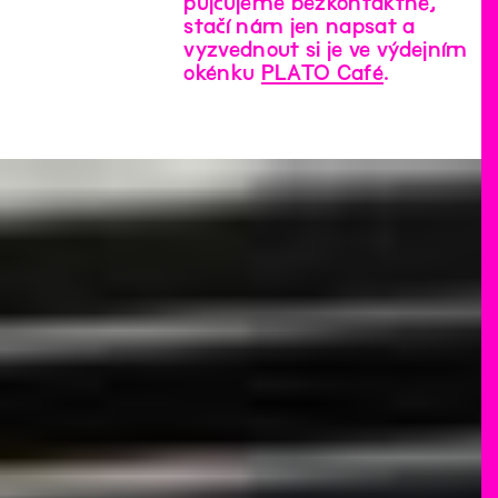
půjčujeme bezkontaktně,
stačí nám jen napsat a
vyzvednout si je ve výdejním
okénku
PLATO Café
.