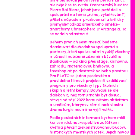
jsme plánovali jenom větší performanci,
ale nějak se to zvrtlo. Francouzský kurátor
Pierre Bal Blanc, jehož jsme požádali o
spolupráci na téma „ruina, vyšetřování“,
přišel s nápadem prozkoumat a kriticky
promyslet odkaz amerického umělce-
anarchisty Christophera D’Arcangela. To
se nedalo odmítnout.
Během prvních šesti měsíců budeme
domlouvat dlouhodobou spolupráci s
partnery, kteří spolu s námi využijí všechny
možnosti nabízené zázemím bývalého
Bauhausu – od kina přes stage, knihovnu,
zahradu, materiálovou knihovnu a
freeshop až po dostatek volného prostoru.
Pro PLATO se jedná především o
pravidelné filmové projekce či vzdělávací
programy pro všechny typy školních
skupin a letní kempy. Bauhaus se ale
daleko víc, než tomu mohlo být dosud,
otevře od září 2022 komunitním aktivitám
a umělcům, kterým v rámci naší vlastní
dramaturgie neumíme vyjít vstříc.
Podle posledních informací bychom měli
koncem dubna, respektive začátkem
května převzít zrekonstruovanou budovu
historických městských jatek. Jejich novou