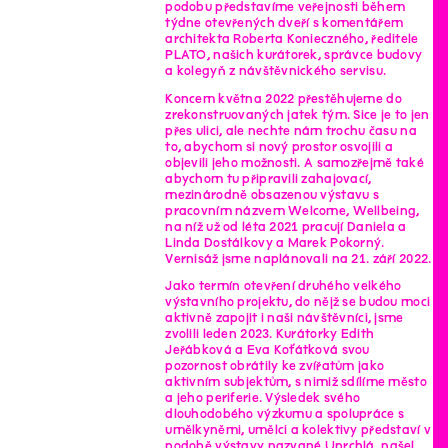
podobu představíme veřejnosti během
týdne otevřených dveří s komentářem
architekta Roberta Konieczného, ředitele
PLATO, našich kurátorek, správce budovy
a kolegyň z návštěvnického servisu.
Koncem května 2022 přestěhujeme do
zrekonstruovaných jatek tým. Sice je to jen
přes ulici, ale nechte nám trochu času na
to, abychom si nový prostor osvojili a
objevili jeho možnosti. A samozřejmě také
abychom tu připravili zahajovací,
mezinárodně obsazenou výstavu s
pracovním názvem Welcome, Wellbeing,
na níž už od léta 2021 pracují Daniela a
Linda Dostálkovy a Marek Pokorný.
Vernisáž jsme naplánovali na 21. září 2022.
Jako termín otevření druhého velkého
výstavního projektu, do nějž se budou moci
aktivně zapojit i naši návštěvníci, jsme
zvolili leden 2023. Kurátorky Edith
Jeřábková a Eva Koťátková svou
pozornost obrátily ke zvířatům jako
aktivním subjektům, s nimiž sdílíme město
a jeho periferie. Výsledek svého
dlouhodobého výzkumu a spolupráce s
umělkyněmi, umělci a kolektivy představí v
podobě výstavy nazvané Uprchlá, našel