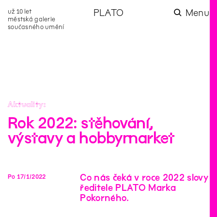
už 10 let
PLATO
Menu
městská galerie
současného umění
aktuality
aktuality
aktuality
aktuality
aktuality
Co se dělo na
Na rezidenci
Zahradní
Komentované
Podílíme se na
zahradě v červenci?
hostíme autorku
videozpravodaj:
prohlídky (nejen) v
rozvoji Komunitního
poezie Alžbětu
Pozor na kupovaný
rámci Colours of
centra Liščina
Stančákovou
kompost
Ostrava
Aktuality
Rok 2022: stěhování,
výstavy a hobbymarket
Co nás čeká v roce 2022 slovy
Po
17
/
1
/
2022
ředitele PLATO Marka
Pokorného.