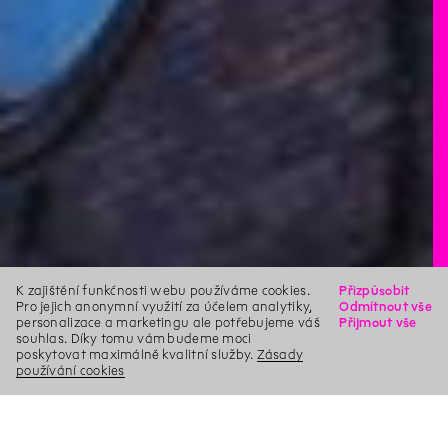
K zajištění funkčnosti webu používáme cookies.
Přizpůsobit
Pro jejich anonymní využití za účelem analytiky,
Odmítnout vše
personalizace a marketingu ale potřebujeme váš
Přijmout vše
souhlas. Díky tomu vám budeme moci
poskytovat maximálně kvalitní služby.
Zásady
používání cookies
X
Hledat