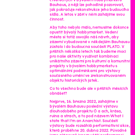
Bauhaus, z nějž lze pohodlně pozorovat,
jak pokračuje rekonstrukce jeho budoucího
sídla. A letos v září v něm zahájíme svou
činnost.
Aby toho nebylo málo, nemusíme dokonce
opustit bývalý hobbymarket. Vedení
města si totiž osvojilo náš návrh, aby
zázemí vybudované v někdejším Bauhausu
zůstalo i do budoucna součástí PLATO. V
příštích několika letech tak budeme moci
pro naše aktivity využívat kombinaci
unikátního zázemí pro kulturní a komunitní
projekty v bývalém hobbymarketu s
optimálními podmínkami pro výstavy
současného umění ve zrekonstruovaném
objektu historických jatek.
Co to všechno bude ale v příštích měsících
obnášet?
Nejprve, 16. března 2022, zahájíme v
bývalém Bauhausu poslední výstavu
dlouhodobého projektu Ó a ach, krása,
ruina a strach, a to pod názvem What I
state that I’m an Anarchist. Součástí
výstavy bude rozsáhlá performativní akce,
která proběhne 20. dubna 2022. Původně