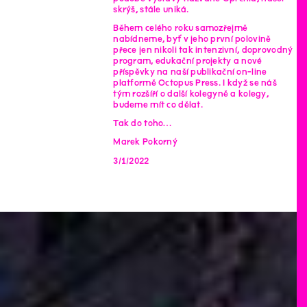
skrýš, stále uniká.
Během celého roku samozřejmě
nabídneme, byť v jeho první polovině
přece jen nikoli tak intenzivní, doprovodný
program, edukační projekty a nové
příspěvky na naší publikační on-line
platformě Octopus Press. I když se náš
tým rozšíří o další kolegyně a kolegy,
budeme mít co dělat.
Tak do toho…
Marek Pokorný
3/1/2022