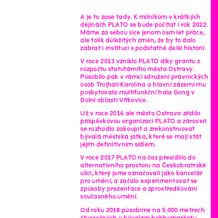
A je to zase tady. K milníkům v krátkých
dějinách PLATO se bude počítat i rok 2022.
Máme za sebou sice jenom osm let práce,
ale tolik důležitých změn, že by to dalo
zabrat i instituci s podstatně delší historií.
V roce 2013 vzniklo PLATO díky grantu z
rozpočtu statutárního města Ostravy.
Působilo pak v rámci sdružení právnických
osob Trojhalí Karolina a hlavní zázemí mu
poskytovala multifunkční hala Gong v
Dolní oblasti Vítkovice.
Už v roce 2016 ale město Ostrava zřídilo
příspěvkovou organizaci PLATO a zároveň
se rozhodlo zakoupit a zrekonstruovat
bývalá městská jatka, které se mají stát
jejím definitivním sídlem.
V roce 2017 PLATO na čas přesídlilo do
alternativního prostoru na Českobratrské
ulici, který jsme označovali jako kancelář
pro umění, a začalo experimentovat se
způsoby prezentace a zprostředkování
současného umění.
Od roku 2018 působíme na 5.000 metrech
čtverečných v bývalém hobbymarketu