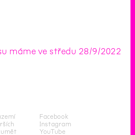
su máme ve středu 28/9/2022
ázemí
Facebook
irších
Instagram
zumět
YouTube