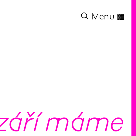
◊
Menu
 září máme