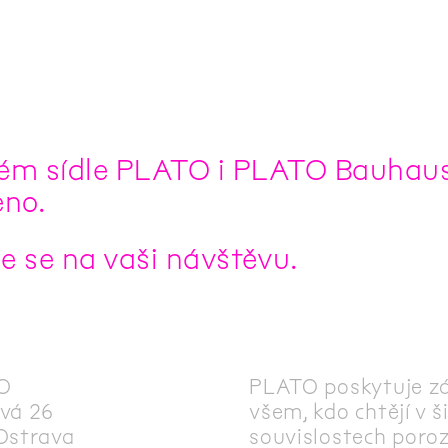
ém sídle PLATO i PLATO Bauhau
eno.
e se na vaši návštěvu.
O
PLATO poskytuje z
vá 26
všem, kdo chtějí v š
Ostrava
souvislostech poro