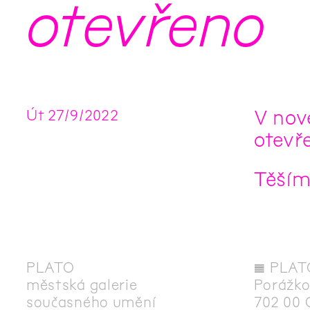
otevřeno
V nov
Út
27
/
9
/
2022
otevř
Těším
PLATO
◊
PLAT
městská galerie
Porážko
současného umění
702 00 