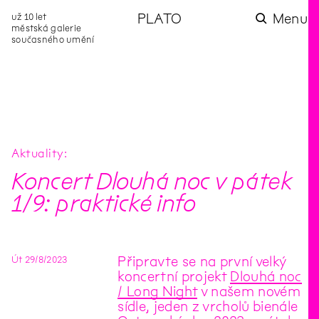
už 10 let
PLATO
Menu
městská galerie
současného umění
aktuality
aktuality
aktuality
aktuality
aktuality
Co se dělo na
Na rezidenci
Zahradní
Komentované
Podílíme se na
zahradě v červenci?
hostíme autorku
videozpravodaj:
prohlídky (nejen) v
rozvoji Komunitního
poezie Alžbětu
Pozor na kupovaný
rámci Colours of
centra Liščina
Stančákovou
kompost
Ostrava
Aktuality
Koncert Dlouhá noc v pátek
1/9: praktické info
Út
29
/
8
/
2023
Připravte se na první velký
koncertní projekt
Dlouhá noc
/ Long Night
v našem novém
sídle, jeden z vrcholů bienále