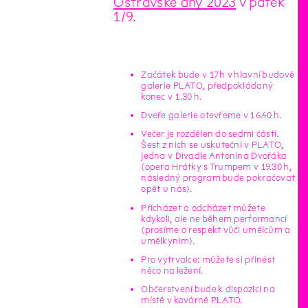
Ostravské dny 2023
v pátek
1/9.
Začátek bude v 17 h v hlavní budově
galerie PLATO, předpokládaný
konec v 1.30 h.
Dveře galerie otevřeme v 16.40 h.
Večer je rozdělen do sedmi částí.
Šest z nich se uskuteční v PLATO,
jedna v Divadle Antonína Dvořáka
(opera Hrátky s Trumpem v 19.30 h,
následný program bude pokračovat
opět u nás).
Přicházet a odcházet můžete
kdykoli, ale ne během performancí
(prosíme o respekt vůči umělcům a
umělkyním).
Pro vytrvalce: můžete si přinést
něco na ležení.
Občerstvení bude k dispozici na
místě v kavárně PLATO.