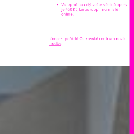
Vstupné na celý večer včetně opery
je 450 Kč, lze zakoupit na místě i
online.
Koncert pořádá
Ostravské centrum nové
hudby
.