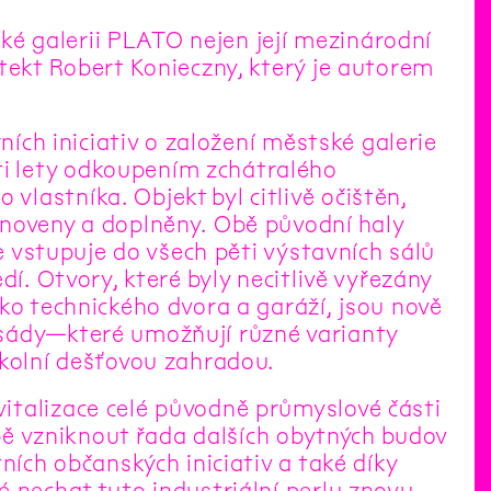
é galerii PLATO nejen její mezinárodní
tekt Robert Konieczny, který je autorem
ních iniciativ o založení městské galerie
i lety odkoupením zchátralého
lastníka. Objekt byl citlivě očištěn,
bnoveny a doplněny. Obě původní haly
se vstupuje do všech pěti výstavních sálů
dí. Otvory, které byly necitlivě vyřezány
ko technického dvora a garáží, jsou nově
asády—které umožňují různé varianty
okolní dešťovou zahradou.
italizace celé původně průmyslové části
obě vzniknout řada dalších obytných budov
ních občanských iniciativ a také díky
é nechat tuto industriální perlu znovu