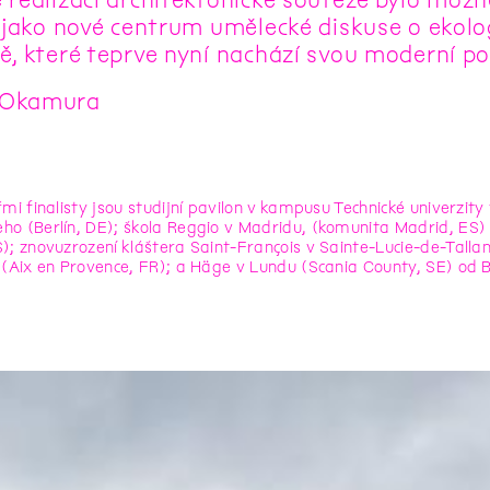
, jako nové centrum umělecké diskuse o ekolog
ě, které teprve nyní nachází svou moderní pos
Okamura
řmi finalisty jsou studijní pavilon v kampusu Technické univerz
o (Berlín, DE); škola Reggio v Madridu, (komunita Madrid, ES) 
); znovuzrození kláštera Saint-François v Sainte-Lucie-de-Tallan
 (Aix en Provence, FR); a Häge v Lundu (Scania County, SE) od B