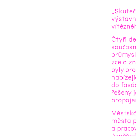
„Skuteč
výstavn
vítězné
Čtyři de
současn
průmysl
zcela z
byly pro
nabízejí
do fasá
řešeny 
propoje
Městská
města př
a pracov
úspěšné