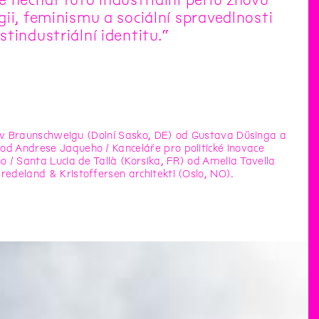
ii, feminismu a sociální spravedlnosti
tindustriální identitu.“
ity v Braunschweigu (Dolní Sasko, DE) od Gustava Düsinga a
od Andrese Jaqueho / Kanceláře pro politické inovace
o / Santa Lucia de Tallà (Korsika, FR) od Amelia Tavella
redeland & Kristoffersen architekti (Oslo, NO).