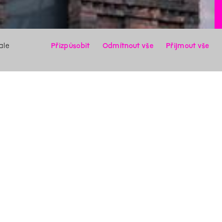
ale
Přizpůsobit
Odmítnout vše
Přijmout vše
X
Hledat