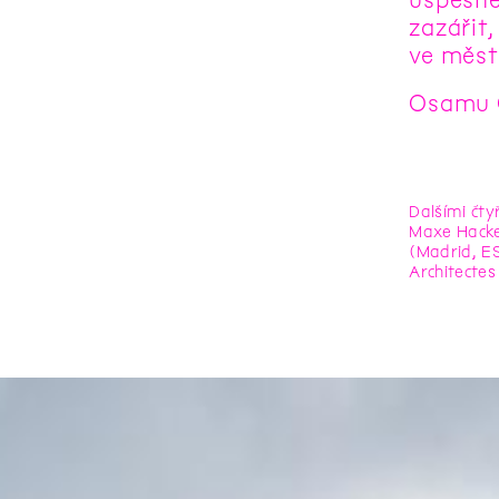
zazářit
ve měst
Osamu 
Dalšími čty
Maxe Hackeh
(Madrid, ES
Architectes