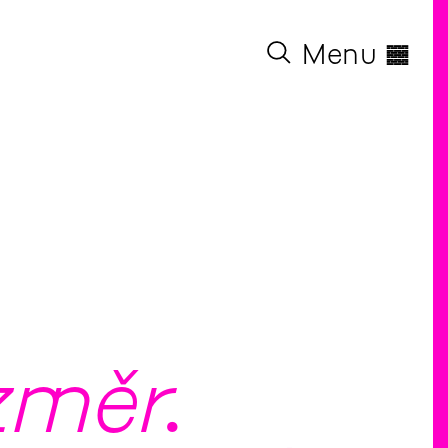
◊
Menu
změr.