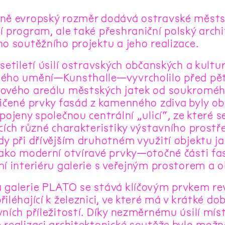
ně evropský rozměr dodává ostravské městsk
í program, ale také přeshraniční polský archi
ho soutěžního projektu a jeho realizace.
setiletí úsilí ostravských občanských a kultur
ého umění—Kunsthalle—vyvrcholilo před pět
ového areálu městských jatek od soukromého v
ničené prvky fasád z kamenného zdiva byly o
pojeny společnou centrální „ulicí“, ze které 
cích různé charakteristiky výstavního prostře
dy při dřívějším druhotném využití objektu ja
jako moderní otvíravé prvky—otočné části f
ní interiéru galerie s veřejným prostorem a 
 galerie PLATO se stává klíčovým prvkem rev
iléhající k železnici, ve které má v krátké d
ních příležitostí. Díky nezměrnému úsilí míst
 realizaci architektonické soutěže bylo možn