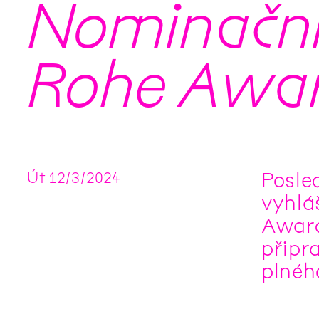
Nominační 
Rohe Awa
Posle
Út
12
/
3
/
2024
vyhlá
Award
připr
plnéh