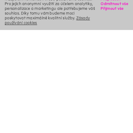
Pro jejich anonymní využití za účelem analytiky,
Odmítnout vše
personalizace a marketingu ale potřebujeme váš
Přijmout vše
souhlas. Díky tomu vám budeme moci
poskytovat maximálně kvalitní služby.
Zásady
používání cookies
X
Hledat