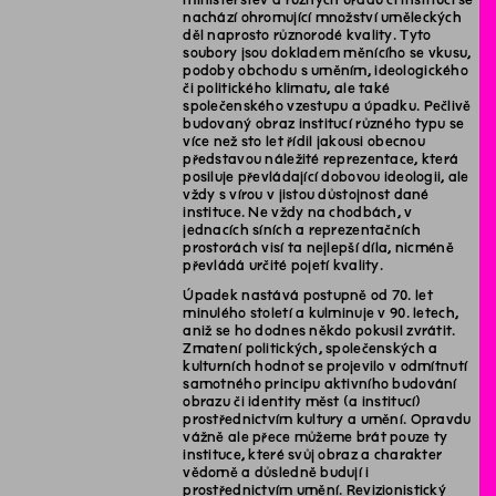
nachází ohromující množství uměleckých
děl naprosto různorodé kvality. Tyto
soubory jsou dokladem měnícího se vkusu,
podoby obchodu s uměním, ideologického
či politického klimatu, ale také
společenského vzestupu a úpadku. Pečlivě
budovaný obraz institucí různého typu se
více než sto let řídil jakousi obecnou
představou náležité reprezentace, která
posiluje převládající dobovou ideologii, ale
vždy s vírou v jistou důstojnost dané
instituce. Ne vždy na chodbách, v
jednacích síních a reprezentačních
prostorách visí ta nejlepší díla, nicméně
převládá určité pojetí kvality.
Úpadek nastává postupně od 70. let
minulého století a kulminuje v 90. letech,
aniž se ho dodnes někdo pokusil zvrátit.
Zmatení politických, společenských a
kulturních hodnot se projevilo v odmítnutí
samotného principu aktivního budování
obrazu či identity měst (a institucí)
prostřednictvím kultury a umění. Opravdu
vážně ale přece můžeme brát pouze ty
instituce, které svůj obraz a charakter
vědomě a důsledně budují i
prostřednictvím umění. Revizionistický