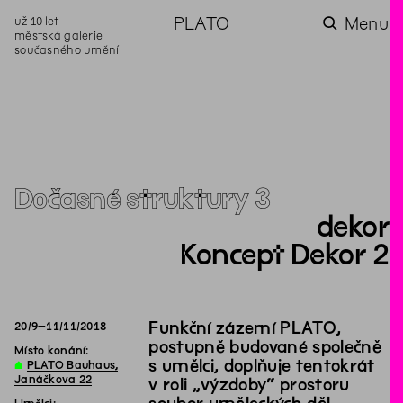
už 10 let
PLATO
Menu
městská galerie
současného umění
aktuality
aktuality
aktuality
aktuality
aktuality
Co se dělo na
Na rezidenci
Zahradní
Komentované
Podílíme se na
zahradě v červenci?
hostíme autorku
videozpravodaj:
prohlídky (nejen) v
rozvoji Komunitního
poezie Alžbětu
Pozor na kupovaný
rámci Colours of
centra Liščina
Stančákovou
kompost
Ostrava
Dočasné struktury 3
dekor
Koncept Dekor 2
Funkční zázemí PLATO,
20
/
9
–
11
/
11
/
2018
postupně budované společně
Místo konání:
s umělci, doplňuje tentokrát
∆
PLATO Bauhaus,
Janáčkova 22
v roli „výzdoby“ prostoru