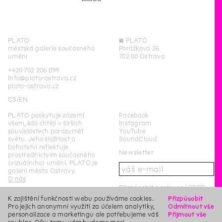
PLATO
◊
PLATO
městská galerie současného
Porážková 26
umění
702 00 Ostrava
+420 702 206 099
info@plato-ostrava.cz
plato-ostrava.cz
CS
EN
PLATO poskytuje zázemí
Facebook
všem, kdo chtějí v širších
Instagram
souvislostech porozumět
YouTube
světu. Jeho složitost a
SoundCloud
bohatství reflektuje
Newsletter
prostřednictvím současného
(vizuálního) umění. PLATO je
galerií města Ostravy.
O nás
Přizpůsobit nastavení GDPR
K zajištění funkčnosti webu používáme cookies.
Přizpůsobit
PLATO Ostrava je
Pro jejich anonymní využití za účelem analytiky,
Odmítnout vše
příspěvkovou organizací
personalizace a marketingu ale potřebujeme váš
Přijmout vše
statutárního města Ostrava.