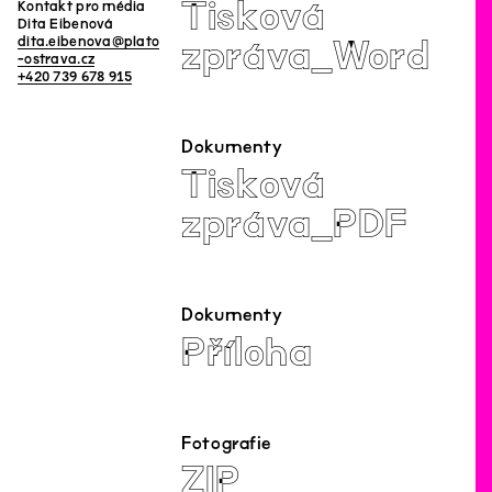
Tisková
Kontakt pro média
Dita Eibenová
dita.eibenova@plato
zpráva_Word
-ostrava.cz
+420 739 678 915
Dokumenty
Tisková
zpráva_PDF
Dokumenty
Příloha
Fotografie
ZIP