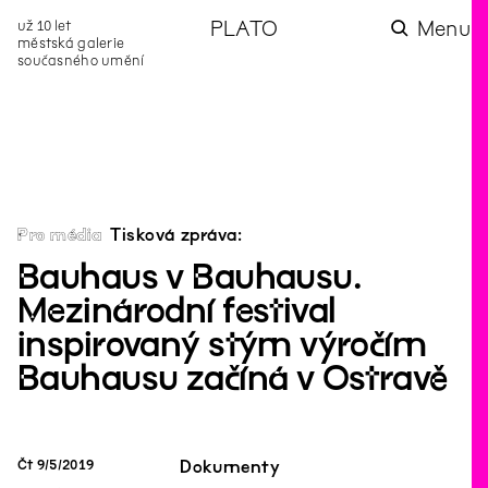
už 10 let
PLATO
Menu
městská galerie
současného umění
aktuality
aktuality
aktuality
aktuality
aktuality
Co se dělo na
Na rezidenci
Zahradní
Komentované
Podílíme se na
zahradě v červenci?
hostíme autorku
videozpravodaj:
prohlídky (nejen) v
rozvoji Komunitního
poezie Alžbětu
Pozor na kupovaný
rámci Colours of
centra Liščina
Stančákovou
kompost
Ostrava
Pro média
Tisková zpráva:
Bauhaus v Bauhausu.
Mezinárodní festival
inspirovaný stým výročím
Bauhausu začíná v Ostravě
Čt
9
/
5
/
2019
Dokumenty