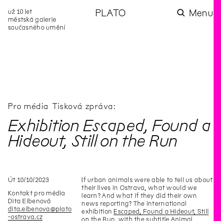
už 10 let
PLATO
Menu
městská galerie
současného umění
aktuality
aktuality
aktuality
aktuality
aktuality
Co se dělo na
Na rezidenci
Zahradní
Komentované
Podílíme se na
zahradě v červenci?
hostíme autorku
videozpravodaj:
prohlídky (nejen) v
rozvoji Komunitního
poezie Alžbětu
Pozor na kupovaný
rámci Colours of
centra Liščina
Stančákovou
kompost
Ostrava
Pro média
Tisková zpráva:
Exhibition Escaped, Found a
Hideout, Still on the Run
Út
10
/
10
/
2023
If urban animals were able to tell us about
their lives in Ostrava, what would we
Kontakt pro média
learn? And what if they did their own
Dita Eibenová
news reporting? The international
dita.eibenova@plato
exhibition
Escaped, Found a Hideout, Still
-ostrava.cz
on the Run
, with the subtitle Animal