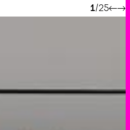
1
25
←
→