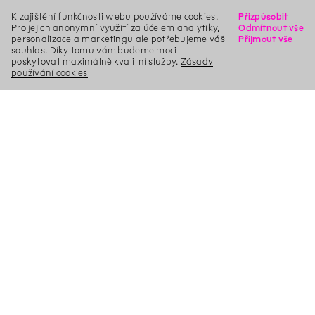
K zajištění funkčnosti webu používáme cookies.
Přizpůsobit
Pro jejich anonymní využití za účelem analytiky,
Odmítnout vše
personalizace a marketingu ale potřebujeme váš
Přijmout vše
souhlas. Díky tomu vám budeme moci
poskytovat maximálně kvalitní služby.
Zásady
používání cookies
X
Hledat