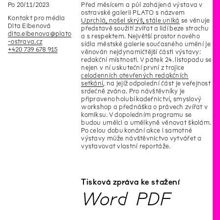
Po
20
/
11
/
2023
Před měsícem a půl zahájená výstava v
ostravské galerii PLATO s názvem
Kontakt pro média
Uprchlá, našel skrýš, stále uniká
se věnuje
Dita Eibenová
představě soužití zvířat a lidí beze strachu
dita.eibenova@plato
a s respektem. Největší prostor nového
-ostrava.cz
sídla městské galerie současného umění je
+420 739 678 915
věnován nejdynamičtější části výstavy:
redakční místnosti. V pátek 24. listopadu se
nejen v ní uskuteční první z trojice
celodenních otevřených redakčních
setkání
, na jejíž odpolední část je veřejnost
srdečně zvána. Pro návštěvníky je
připraveno holubí kadeřnictví, smyslový
workshop a přednáška o právech zvířat v
komiksu. V dopoledním programu se
budou umělci a umělkyně věnovat školám.
Po celou dobu konání akce i samotné
výstavy může návštěvnictvo vytvářet a
vystavovat vlastní reportáže.
Tisková zpráva ke stažení
Word
PDF