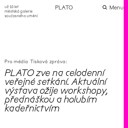
už 10 let
PLATO
Menu
městská galerie
současného umění
aktuality
aktuality
aktuality
aktuality
aktuality
Co se dělo na
Na rezidenci
Zahradní
Komentované
Podílíme se na
zahradě v červenci?
hostíme autorku
videozpravodaj:
prohlídky (nejen) v
rozvoji Komunitního
poezie Alžbětu
Pozor na kupovaný
rámci Colours of
centra Liščina
Stančákovou
kompost
Ostrava
Pro média
Tisková zpráva:
PLATO zve na celodenní
veřejné setkání. Aktuální
výstava ožije workshopy,
přednáškou a holubím
kadeřnictvím