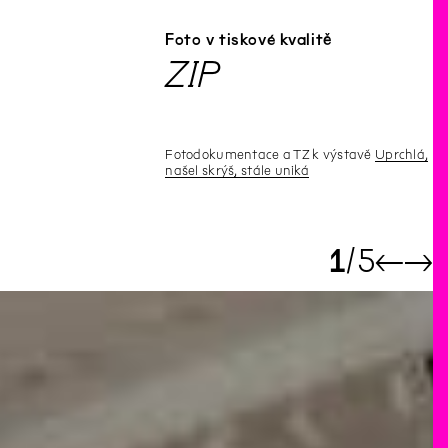
Foto v tiskové kvalitě
ZIP
Fotodokumentace a TZ k výstavě
Uprchlá,
našel skrýš, stále uniká
1
5
←
→