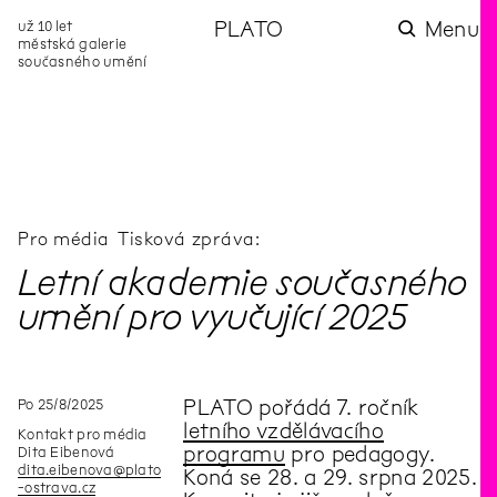
už 10 let
PLATO
Menu
městská galerie
současného umění
aktuality
aktuality
aktuality
aktuality
aktuality
Co se dělo na
Na rezidenci
Zahradní
Komentované
Podílíme se na
zahradě v červenci?
hostíme autorku
videozpravodaj:
prohlídky (nejen) v
rozvoji Komunitního
poezie Alžbětu
Pozor na kupovaný
rámci Colours of
centra Liščina
Stančákovou
kompost
Ostrava
Pro média
Tisková zpráva:
Letní akademie současného
umění pro vyučující 2025
Po
25
/
8
/
2025
PLATO pořádá 7. ročník
letního vzdělávacího
Kontakt pro média
programu
pro pedagogy.
Dita Eibenová
dita.eibenova@plato
Koná se 28. a 29. srpna 2025.
-ostrava.cz