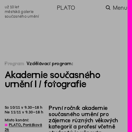
už 10 let
PLATO
Menu
městská galerie
současného umění
aktuality
aktuality
aktuality
aktuality
aktuality
Co se dělo na
Na rezidenci
Zahradní
Komentované
Podílíme se na
zahradě v červenci?
hostíme autorku
videozpravodaj:
prohlídky (nejen) v
rozvoji Komunitního
poezie Alžbětu
Pozor na kupovaný
rámci Colours of
centra Liščina
Stančákovou
kompost
Ostrava
Program
Vzdělávací program:
Akademie současného
umění I / fotografie
První ročník akademie
So
10
/
11
v
9
.
30
–
18
h
Ne
11
/
11
v
9
.
30
–
18
h
současného umění pro
zájemce různých věkových
Místo konání:
◊
PLATO, Porážková
kategorií a profesí včetně
26