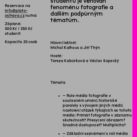
studentů je věnován
Rezervace na
fenoménu fotografie a
info@plato-
dalším podpůrným
ostrava.cz
nutná
tématům.
Zápisné:
500 Kč / 350 Kč
studenti
Kapacita 20 osob
Hlavní lektoři:
Michal Kalhous a Jiří Thýn
Hosté:
Tereza Kabůrková a Václav Kopecký
Témata
– Role média fotografie v
současném umění; historické
paralely s vývojem jiných médií;
nastolení otázek týkajících se tohoto
média: Primát fotografie v záznamu
skutečnosti? Přesycení obrazem?
Snadná dostupnost? Multiplicita?
– Základní seznámení s rolí média