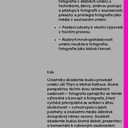
fotografie v dějinách umění, s
technikami, žánry, změnou postupů
a přístupů k fotografii v současnosti;
přesahy a privilegia fotografie jako
média v současném umění.
– Posílení odvahy k vlastní výpovědi
v tvůrčím procesu.
– Rozkrytí mnohopohledovosti
umění; recyklace fotografie;
fotografie jako běžná činnost.
Kdo
Účastníky akademie budou provázet
umělci Jiří Thýn a Michal Kalhous. Různé
perspektivy těchto dvou ústředních
osobností – fotografa opírajícího se téměř
výhradně o koncept a fotografa, který
vychází principiálně ze setkání s žitou
skutečností – vytvoří spolu s jejich
postřehy a znalostmi média zdánlivě
dvoupólový rámec osnovy. Součástí
akademie budou kromě debat, prezentací
a komentářů k vybraným osobnostem