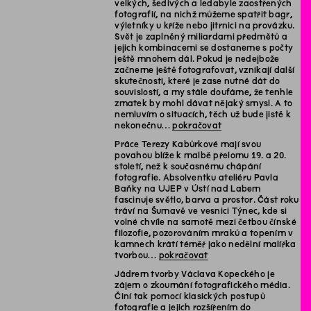
velkých, šedivých a ledabyle zaostřených
fotografií, na nichž můžeme spatřit bagr,
výletníky u kříže nebo jitrnici na provázku.
Svět je zaplněný miliardami předmětů a
jejich kombinacemi se dostaneme s počty
ještě mnohem dál. Pokud je nedejbože
začneme ještě fotografovat, vznikají další
skutečnosti, které je zase nutné dát do
souvislostí, a my stále doufáme, že tenhle
zmatek by mohl dávat nějaký smysl. A to
nemluvím o situacích, těch už bude jistě k
nekonečnu…
pokračovat
Práce Terezy Kabůrkové mají svou
povahou blíže k malbě přelomu 19. a 20.
století, než k současnému chápání
fotografie. Absolventku ateliéru Pavla
Baňky na UJEP v Ústí nad Labem
fascinuje světlo, barva a prostor. Část roku
tráví na Šumavě ve vesnici Týnec, kde si
volné chvíle na samotě mezi četbou čínské
filozofie, pozorováním mraků a topením v
kamnech krátí téměř jako nedělní malířka
tvorbou…
pokračovat
Jádrem tvorby Václava Kopeckého je
zájem o zkoumání fotografického média.
Činí tak pomocí klasických postupů
fotografie a jejich rozšířením do