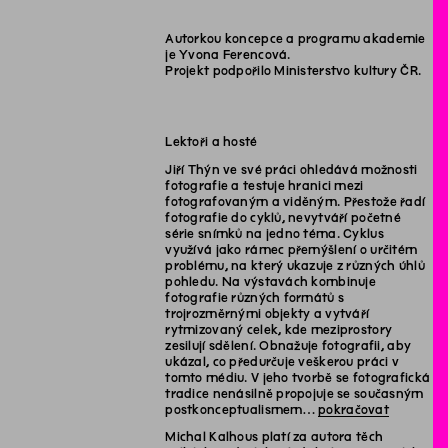
Autorkou koncepce a programu akademie
je Yvona Ferencová.
Projekt podpořilo Ministerstvo kultury ČR.
Lektoři a hosté
Jiří Thýn ve své práci ohledává možnosti
fotografie a testuje hranici mezi
fotografovaným a viděným. Přestože řadí
fotografie do cyklů, nevytváří početné
série snímků na jedno téma. Cyklus
využívá jako rámec přemýšlení o určitém
problému, na který ukazuje z různých úhlů
pohledu. Na výstavách kombinuje
fotografie různých formátů s
trojrozměrnými objekty a vytváří
rytmizovaný celek, kde meziprostory
zesilují sdělení. Obnažuje fotografii, aby
ukázal, co předurčuje veškerou práci v
tomto médiu. V jeho tvorbě se fotografická
tradice nenásilně propojuje se současným
postkonceptualismem…
pokračovat
Michal Kalhous platí za autora těch