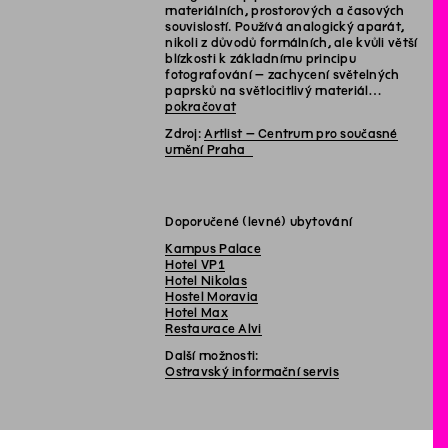
materiálních, prostorových a časových
souvislostí. Používá analogický aparát,
nikoli z důvodů formálních, ale kvůli větší
blízkosti k základnímu principu
fotografování – zachycení světelných
paprsků na světlocitlivý materiál…
pokračovat
Zdroj:
Artlist – Centrum pro současné
umění Praha
Doporučené (levné) ubytování
Kampus Palace
Hotel VP1
Hotel Nikolas
Hostel Moravia
Hotel Max
Restaurace Alvi
Další možnosti:
Ostravský informační servis