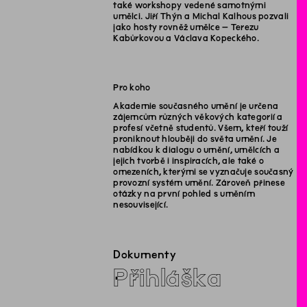
také workshopy vedené samotnými
umělci. Jiří Thýn a Michal Kalhous pozvali
jako hosty rovněž umělce – Terezu
Kabůrkovou a Václava Kopeckého.
Pro koho
Akademie současného umění je určena
zájemcům různých věkových kategorií a
profesí včetně studentů. Všem, kteří touží
proniknout hlouběji do světa umění. Je
nabídkou k dialogu o umění, umělcích a
jejich tvorbě i inspiracích, ale také o
omezeních, kterými se vyznačuje současný
provozní systém umění. Zároveň přinese
otázky na první pohled s uměním
nesouvisející.
Dokumenty
Přihláška