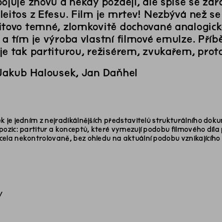
ojuje znovu a někdy později, ale spíše se záro
eitos z Efesu. Film je mrtev! Nezbývá než se 
itovo temné, zlomkovitě dochované analogi
 a tím je výroba vlastní filmové emulze. Příb
je tak partiturou, režisérem, zvukařem, prot
 Jakub Halousek, Jan Daňhel
k je jedním z nejradikálnějších představitelů strukturálního d
pozic: partitur a konceptů, které vymezují podobu filmového díla 
ela nekontrolovaně, bez ohledu na aktuální podobu vznikajícího
y