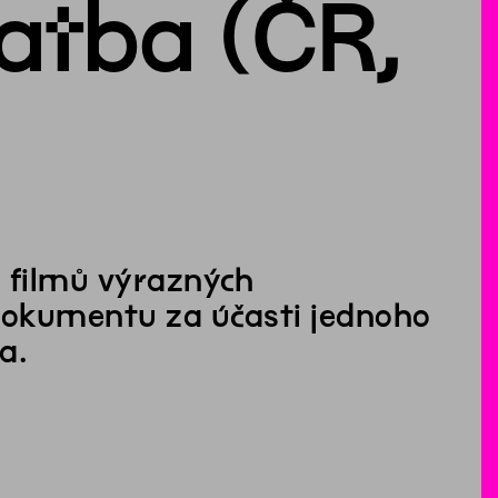
atba (ČR,
 filmů výrazných
 dokumentu za účasti jednoho
a.