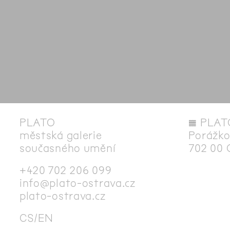
PLATO
◊
PLAT
městská galerie
Porážko
současného umění
702 00 
+420 702 206 099
info@plato-ostrava.cz
plato-ostrava.cz
CS
EN