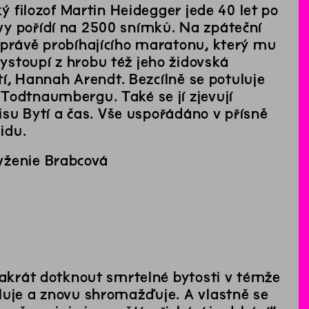
ký filozof Martin Heidegger jede 40 let po
vy pořídí na 2500 snímků. Na zpáteční
 právě probíhajícího maratonu, který mu
stoupí z hrobu též jeho židovská
etí, Hannah Arendt. Bezcílně se potuluje
Todtnaumbergu. Také se jí zjevují
pisu Bytí a čas. Vše uspořádáno v přísně
idu.
vženie Brabcová
dvakrát dotknout smrtelné bytosti v témže
luje a znovu shromažďuje. A vlastně se