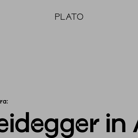
PLATO
ra:
eidegger in