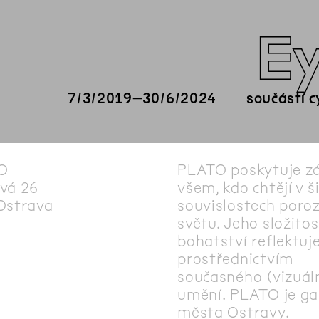
Ey
7
/
3
/
2019
–
30
/
6
/
2024
součástí 
O
PLATO poskytuje z
vá 26
všem, kdo chtějí v š
Ostrava
souvislostech poro
světu. Jeho složitos
bohatství reflektuj
prostřednictvím
současného (vizuál
umění. PLATO je gal
města Ostravy.