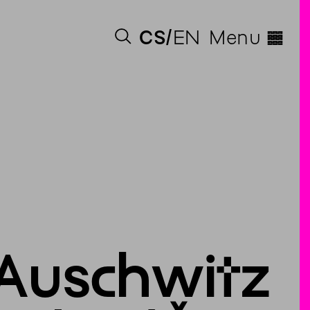
◊
CS
EN
Menu
 Auschwitz