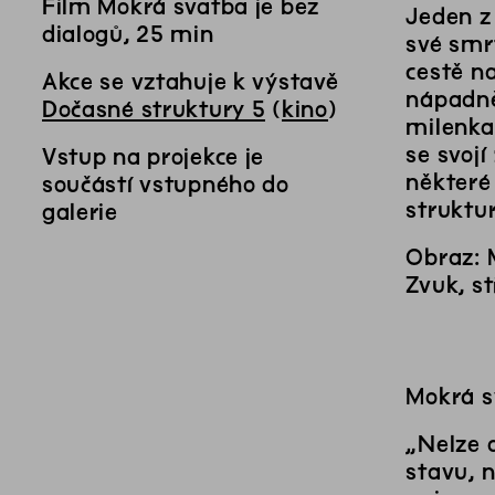
Film Mokrá svatba je bez
Jeden z 
dialogů, 25 min
své smr
cestě n
Akce se vztahuje k výstavě
nápadně
Dočasné struktury 5
(
kino
)
milenka,
se svoj
Vstup na projekce je
některé 
součástí vstupného do
struktur
galerie
Obraz: 
Zvuk, st
Mokrá s
„Nelze 
stavu, 