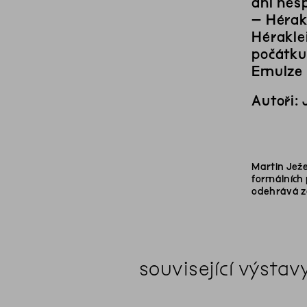
ani nesp
– Hérakl
Hérakle
počátku
Emulze 
Autoři:
Martin Ježe
formálních 
odehrává zc
související výstav