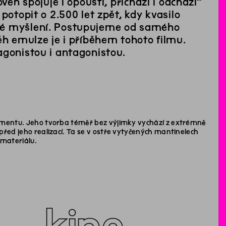
veň spojuje i opouští, přichází i odchází”
potopit o 2.500 let zpět, kdy kvasilo
cké myšlení. Postupujeme od samého
ěh emulze je i příběhem tohoto filmu.
agonistou i antagonistou.
okumentu. Jeho tvorba téměř bez výjimky vychází z extrémně
před jeho realizací. Ta se v ostře vytyčených mantinelech
 materiálu.