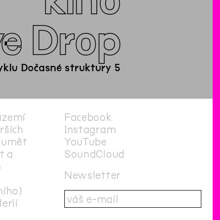
kino
e Drop
cyklu Dočasné struktury 5
ázemí
Facebook
irších
Instagram
zumět
YouTube
t a
SoundCloud
e
Newsletter
ního)
erií