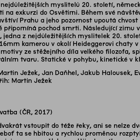
nejdůležitějších myslitelů 20. století, němec
ti na exkurzi do Osvětimi. Během své návště
avštíví Prahu a jeho pozornost upoutá chvost
 připomíná pochod smrti. Následující zimu vy
 jedna z nejdůležitějších myslitelek 20. stol
í 16mm kamerou v okolí Heideggerovi chaty v 
motivy ze stěžejního díla velkého filozofa, s
álním tvaru. Statické v pohybu, kinetické v kl
Martin Ježek, Jan Daňhel, Jakub Halousek, E
řih: Martin Ježek
vatba (ČR, 2017)
dvakrát vstoupit do téže řeky, ani se nelze 
neboť ta se hbitou a rychlou proměnou rozpty