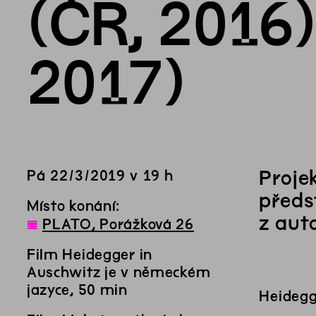
(ČR, 2016)
2017)
Proje
Pá
22
/
3
/
2019
v
19
h
předs
Místo konání:
z aut
◊
PLATO, Porážková 26
Film Heidegger in
Auschwitz je v německém
jazyce, 50 min
Heidegg