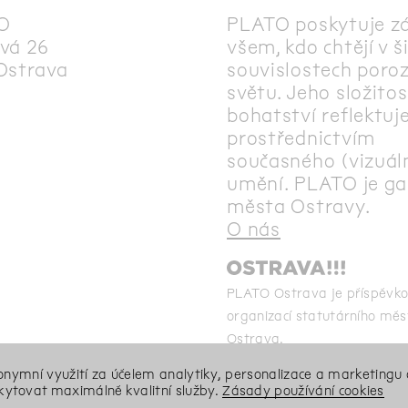
O
PLATO poskytuje z
vá 26
všem, kdo chtějí v š
Ostrava
souvislostech poro
světu. Jeho složitos
bohatství reflektuj
prostřednictvím
současného (vizuál
umění. PLATO je gal
města Ostravy.
O nás
PLATO Ostrava je příspěvk
organizací statutárního měs
Ostrava.
Ta
nonymní využití za účelem analytiky, personalizace a marketingu 
ytovat maximálně kvalitní služby.
Zásady používání cookies