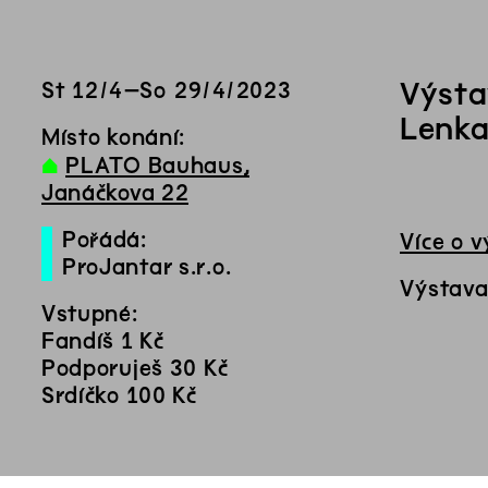
Výsta
St
12
/
4
–
So
29
/
4
/
2023
Lenka
Místo konání:
∆
PLATO Bauhaus,
Janáčkova 22
Pořádá:
Více o 
ProJantar s.r.o.
Výstava
Vstupné:
Fandíš 1 Kč
Podporuješ 30 Kč
Srdíčko 100 Kč