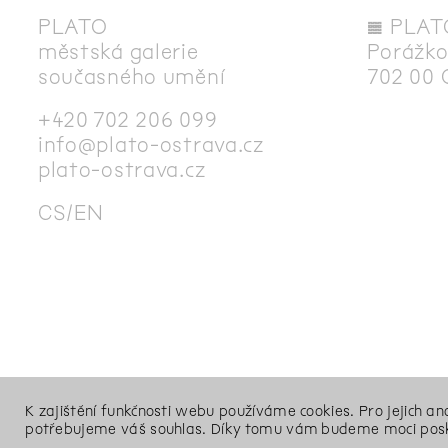
PLATO
◊
PLAT
městská galerie
Porážko
současného umění
702 00 
+420 702 206 099
info@plato-ostrava.cz
plato-ostrava.cz
CS
EN
K zajištění funkčnosti webu používáme cookies. Pro jejich a
potřebujeme váš souhlas. Díky tomu vám budeme moci posk