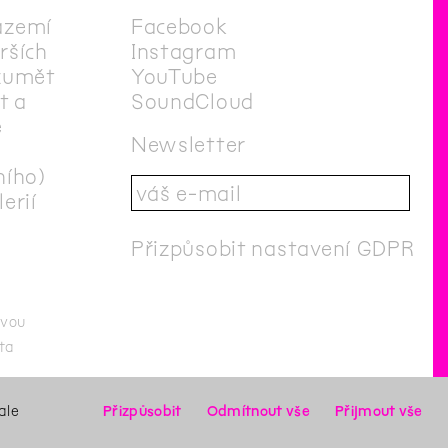
ázemí
Facebook
irších
Instagram
zumět
YouTube
t a
SoundCloud
e
Newsletter
ního)
erií
Přizpůsobit nastavení GDPR
ovou
ta
to stránka byla naposledy aktualizována
11
/
7
/
2023
Login
ale
Přizpůsobit
Odmítnout vše
Přijmout vše