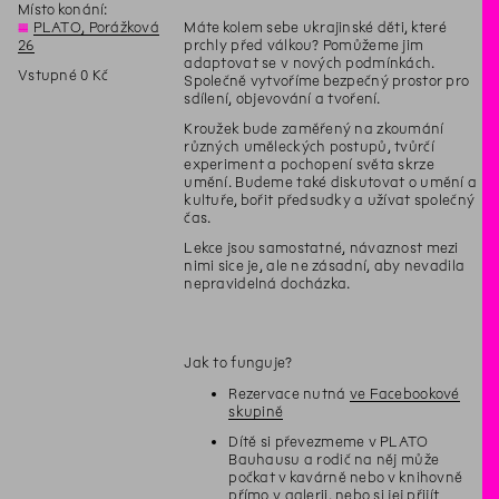
Místo konání:
◊
PLATO, Porážková
Máte kolem sebe ukrajinské děti, které
26
prchly před válkou? Pomůžeme jim
adaptovat se v nových podmínkách.
Vstupné 0 Kč
Společně vytvoříme bezpečný prostor pro
sdílení, objevování a tvoření.
Kroužek bude zaměřený na zkoumání
různých uměleckých postupů, tvůrčí
experiment a pochopení světa skrze
umění. Budeme také diskutovat o umění a
kultuře, bořit předsudky a užívat společný
čas.
Lekce jsou samostatné, návaznost mezi
nimi sice je, ale ne zásadní, aby nevadila
nepravidelná docházka.
Jak to funguje?
Rezervace nutná
ve Facebookové
skupině
Dítě si převezmeme v PLATO
Bauhausu a rodič na něj může
počkat v kavárně nebo v knihovně
přímo v galerii, nebo si jej přijít