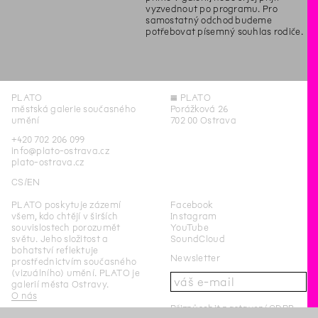
vyzvednout po programu. Pro
samostatný odchod budeme
potřebovat písemný souhlas rodiče.
PLATO
◊
PLATO
městská galerie současného
Porážková 26
umění
702 00 Ostrava
+420 702 206 099
info@plato-ostrava.cz
plato-ostrava.cz
CS
EN
PLATO poskytuje zázemí
Facebook
všem, kdo chtějí v širších
Instagram
souvislostech porozumět
YouTube
světu. Jeho složitost a
SoundCloud
bohatství reflektuje
Newsletter
prostřednictvím současného
(vizuálního) umění. PLATO je
galerií města Ostravy.
O nás
Přizpůsobit nastavení GDPR