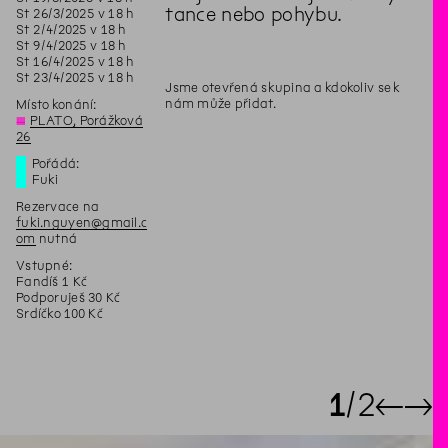
tance nebo pohybu.
St
26
/
3
/
2025
v
18
h
St
2
/
4
/
2025
v
18
h
St
9
/
4
/
2025
v
18
h
St
16
/
4
/
2025
v
18
h
St
23
/
4
/
2025
v
18
h
Jsme otevřená skupina a kdokoliv se k
nám může přidat.
Místo konání:
◊
PLATO, Porážková
26
Pořádá:
Fuki
Rezervace na
fuki.nguyen@gmail.c
om
nutná
Vstupné:
Fandíš 1 Kč
Podporuješ 30 Kč
Srdíčko 100 Kč
1
2
←
→