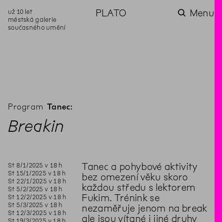
už 10 let
PLATO
Menu
městská galerie
současného umění
aktuality
aktuality
aktuality
aktuality
aktuality
Co se dělo na
Na rezidenci
Zahradní
Komentované
Podílíme se na
zahradě v červenci?
hostíme autorku
videozpravodaj:
prohlídky (nejen) v
rozvoji Komunitního
poezie Alžbětu
Pozor na kupovaný
rámci Colours of
centra Liščina
Stančákovou
kompost
Ostrava
Program
Tanec:
Breakin
St
8
/
1
/
2025
v
18
h
Tanec a pohybové aktivity
St
15
/
1
/
2025
v
18
h
bez omezení věku skoro
St
22
/
1
/
2025
v
18
h
každou středu s lektorem
St
5
/
2
/
2025
v
18
h
Fukim. Trénink se
St
12
/
2
/
2025
v
18
h
St
5
/
3
/
2025
v
18
h
nezaměřuje jenom na break
St
12
/
3
/
2025
v
18
h
ale jsou vítané i jiné druhy
St
19
/
3
/
2025
v
18
h