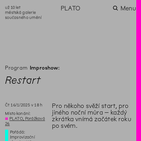
už 10 let
PLATO
Menu
městská galerie
současného umění
aktuality
aktuality
aktuality
aktuality
aktuality
Co se dělo na
Na rezidenci
Zahradní
Komentované
Podílíme se na
zahradě v červenci?
hostíme autorku
videozpravodaj:
prohlídky (nejen) v
rozvoji Komunitního
poezie Alžbětu
Pozor na kupovaný
rámci Colours of
centra Liščina
Stančákovou
kompost
Ostrava
Program
Improshow:
Restart
Čt
16
/
1
/
2025
v
18
h
Pro někoho svěží start, pro
jiného noční můra – každý
Místo konání:
zkrátka vnímá začátek roku
◊
PLATO, Porážková
26
po svém.
Pořádá:
Improvizační