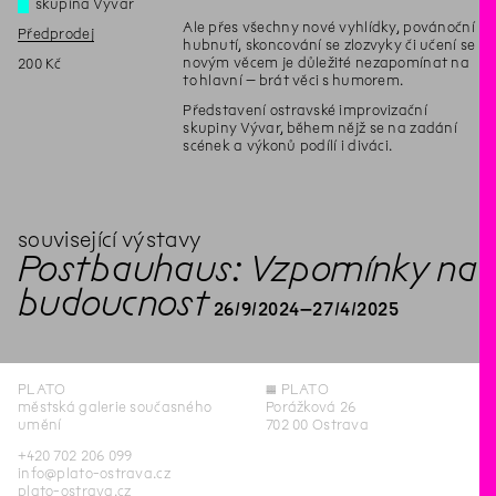
skupina Vývar
Ale přes všechny nové vyhlídky, povánoční
Předprodej
hubnutí, skoncování se zlozvyky či učení se
novým věcem je důležité nezapomínat na
200 Kč
to hlavní – brát věci s humorem.
Představení ostravské improvizační
skupiny Vývar, během nějž se na zadání
scének a výkonů podílí i diváci.
související výstavy
Postbauhaus: Vzpomínky na
budoucnost
26
/
9
/
2024
–
27
/
4
/
2025
PLATO
◊
PLATO
městská galerie současného
Porážková 26
umění
702 00 Ostrava
+420 702 206 099
info@plato-ostrava.cz
plato-ostrava.cz