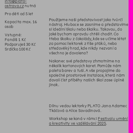
info@plato-
ostrava.cz
nutná
Pro děti od 5 let
Použijeme naši představivost jako tvůrčí
Kapacita max. 16
nástroj. Hluboce se zasníme a představíme
osob
si ideální školu nebo školku. Takovou, do
jaké bychom opravdu chtěli chodit. Co
Vstupné:
třeba školku z čokolády, kde se učíme létat
Fandíš 1 Kč
za pomocí lektorek z říše ptáků, nebo
Podporuješ 30 Kč
středověký hrad, kde nikdy nezvoní a
Srdíčko 100 Kč
všechno je dovoleno?
Nakonec své představy zhmotníme na
několik kartonových karet. Pomůže nám
paleta barev a tuší. A vše propojíme do
společné prostorové instalace, která nám
dovolí číst příběhy našich škol zase úplně
jinak.
Dílnu vedou lektorky PLATO Jana Adamec
Tkáčová a Alice Sovadinová.
Workshop se koná v rámci
Festivalu umění
a kreativity ve vzdělávání 2025
.