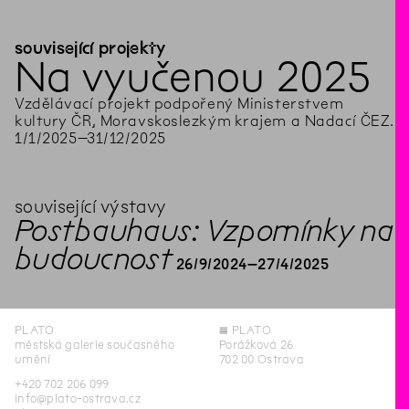
související projekty
Na vyučenou 2025
Vzdělávací projekt podpořený Ministerstvem
kultury ČR, Moravskoslezkým krajem a Nadací ČEZ.
1
/
1
/
2025
–
31
/
12
/
2025
související výstavy
Postbauhaus: Vzpomínky na
budoucnost
26
/
9
/
2024
–
27
/
4
/
2025
PLATO
◊
PLATO
městská galerie současného
Porážková 26
umění
702 00 Ostrava
+420 702 206 099
info@plato-ostrava.cz