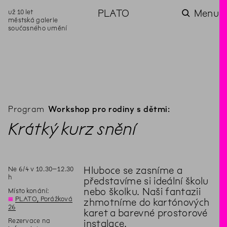
už 10 let
PLATO
Menu
městská galerie
současného umění
aktuality
aktuality
aktuality
aktuality
aktuality
Co se dělo na
Na rezidenci
Zahradní
Komentované
Podílíme se na
zahradě v červenci?
hostíme autorku
videozpravodaj:
prohlídky (nejen) v
rozvoji Komunitního
poezie Alžbětu
Pozor na kupovaný
rámci Colours of
centra Liščina
Stančákovou
kompost
Ostrava
Program
Workshop pro rodiny s dětmi:
Krátký kurz snění
Ne
6
/
4
v
10
.
30
–
12
.
30
Hluboce se zasníme a
h
představíme si ideální školu
nebo školku. Naši fantazii
Místo konání:
◊
PLATO, Porážková
zhmotníme do kartónových
26
karet a barevné prostorové
Rezervace na
instalace.