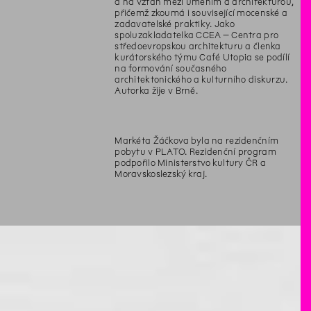
a na vztah mezi uměním a architekturou,
přičemž zkoumá i související mocenské a
zadavatelské praktiky. Jako
spoluzakladatelka CCEA – Centra pro
středoevropskou architekturu a členka
kurátorského týmu Café Utopia se podílí
na formování současného
architektonického a kulturního diskurzu.
Autorka žije v Brně.
Markéta Žáčkova byla na rezidenčním
pobytu v PLATO. Rezidenční program
podpořilo Ministerstvo kultury ČR a
Moravskoslezský kraj.