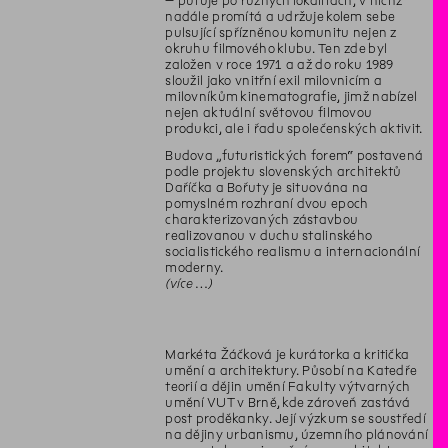
– putuje po různých lokalitách, v nichž
nadále promítá a udržuje kolem sebe
pulsující spřízněnou komunitu nejen z
okruhu filmového klubu. Ten zde byl
založen v roce 1971 a až do roku 1989
sloužil jako vnitřní exil milovnicím a
milovníkům kinematografie, jimž nabízel
nejen aktuální světovou filmovou
produkci, ale i řadu společenských aktivit.
Budova „futuristických forem“ postavená
podle projektu slovenských architektů
Daříčka a Bořuty je situována na
pomyslném rozhraní dvou epoch
charakterizovaných zástavbou
realizovanou v duchu stalinského
socialistického realismu a internacionální
moderny.
více …
Markéta Žáčková je kurátorka a kritička
umění a architektury. Působí na Katedře
teorií a dějin umění Fakulty výtvarných
umění VUT v Brně, kde zároveň zastává
post proděkanky. Její výzkum se soustředí
na dějiny urbanismu, územního plánování