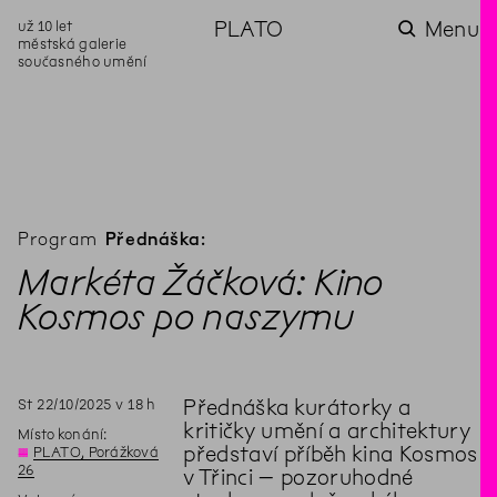
už 10 let
PLATO
Menu
městská galerie
současného umění
aktuality
aktuality
aktuality
aktuality
aktuality
Co se dělo na
Na rezidenci
Zahradní
Komentované
Podílíme se na
zahradě v červenci?
hostíme autorku
videozpravodaj:
prohlídky (nejen) v
rozvoji Komunitního
poezie Alžbětu
Pozor na kupovaný
rámci Colours of
centra Liščina
Stančákovou
kompost
Ostrava
Program
Přednáška:
Markéta Žáčková: Kino
Kosmos po naszymu
St
22
/
10
/
2025
v
18
h
Přednáška kurátorky a
kritičky umění a architektury
Místo konání:
představí příběh kina Kosmos
◊
PLATO, Porážková
26
v Třinci – pozoruhodné