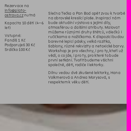
Rezervace na
info@plato-
Slečna Tečka a Pan Bod opět zvou k tvorbě
ostrava.cz
nutná
na obrovské kreslící ploše. Inspirací nám
bude aktuální výstava s jejími díly,
Kapacita 10 dětí (4–6
atmosférou a dalšími atributy. Malovat
let)
můžeme různými druhy štětců, válečků i
Vstupné:
ručičkama a nožičkama. K dispozici budou
Fandíš 1 Kč
barevné lepicí pásky, velká razítka,
Podporuješ 30 Kč
šablony, různé rekvizity a netoxické barvy.
Srdíčko 100 Kč
Workshop je pro všechny, i pro ty, kteří už
vědí, o co jde, i pro ty, pro které to bude
první setkání. Tvořit budeme všichni
společně, děti, rodiče i lektorky.
Dílnu vedou dvě zkušené lektorky, Hana
Volkmerová a Andrea Morysová, s
respektem k věku dětí.