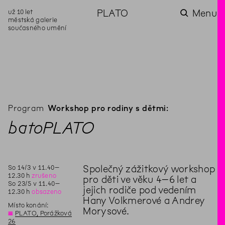
už 10 let
PLATO
Menu
městská galerie
současného umění
aktuality
aktuality
aktuality
aktuality
aktuality
Co se dělo na
Na rezidenci
Zahradní
Komentované
Podílíme se na
zahradě v červenci?
hostíme autorku
videozpravodaj:
prohlídky (nejen) v
rozvoji Komunitního
poezie Alžbětu
Pozor na kupovaný
rámci Colours of
centra Liščina
Stančákovou
kompost
Ostrava
Program
Workshop pro rodiny s dětmi:
batoPLATO
So
14
/
3
v
11
.
40
–
Společný zážitkový workshop
12
.
30
h
zrušeno
pro děti ve věku 4–6 let a
So
23
/
5
v
11
.
40
–
jejich rodiče pod vedením
12
.
30
h
obsazeno
Hany Volkmerové a Andrey
Místo konání:
Morysové.
◊
PLATO, Porážková
26