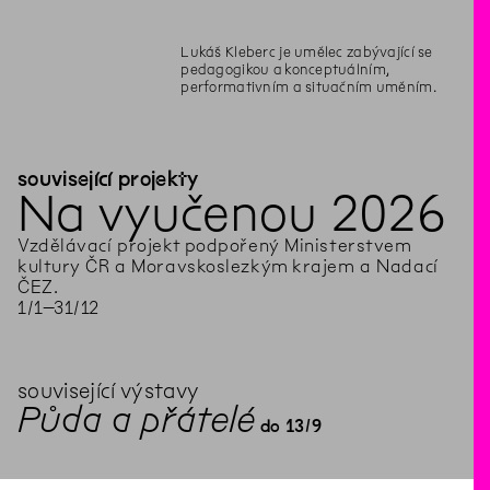
Lukáš Kleberc je umělec zabývající se
pedagogikou a konceptuálním,
performativním a situačním uměním.
související projekty
Na vyučenou 2026
Vzdělávací projekt podpořený Ministerstvem
kultury ČR a Moravskoslezkým krajem a Nadací
ČEZ.
1
/
1
–
31
/
12
související výstavy
Půda a přátelé
13
/
9