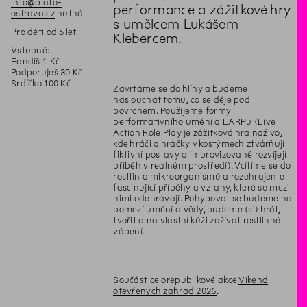
info@plato-
performance a zážitkové hry
ostrava.cz
nutná
s umělcem Lukášem
Pro děti od 5 let
Klebercem.
Vstupné:
Fandíš 1 Kč
Podporuješ 30 Kč
Srdíčko 100 Kč
Zavrtáme se do hlíny a budeme
naslouchat tomu, co se děje pod
povrchem. Použijeme formy
performativního umění a LARPu (Live
Action Role Play je zážitková hra naživo,
kde hráči a hráčky v kostýmech ztvárňují
fiktivní postavy a improvizovaně rozvíjejí
příběh v reálném prostředí). Vcítíme se do
rostlin a mikroorganismů a rozehrajeme
fascinující příběhy a vztahy, které se mezi
nimi odehrávají. Pohybovat se budeme na
pomezí umění a vědy, budeme (si) hrát,
tvořit a na vlastní kůži zažívat rostlinné
vábení.
Součást celorepublikové akce
Víkend
otevřených zahrad 2026
.