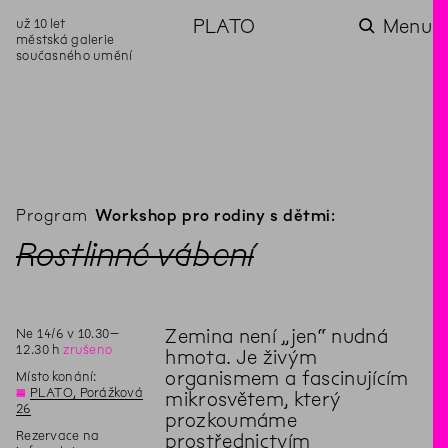
už 10 let
PLATO
Menu
městská galerie
současného umění
aktuality
aktuality
aktuality
aktuality
aktuality
Co se dělo na
Na rezidenci
Zahradní
Komentované
Podílíme se na
zahradě v červenci?
hostíme autorku
videozpravodaj:
prohlídky (nejen) v
rozvoji Komunitního
poezie Alžbětu
Pozor na kupovaný
rámci Colours of
centra Liščina
Stančákovou
kompost
Ostrava
Program
Workshop pro rodiny s dětmi:
Rostlinné vábení
Ne
14
/
6
v
10
.
30
–
Zemina není „jen“ nudná
12
.
30
h
zrušeno
hmota. Je živým
organismem a fascinujícím
Místo konání:
◊
PLATO, Porážková
mikrosvětem, který
26
prozkoumáme
Rezervace na
prostřednictvím