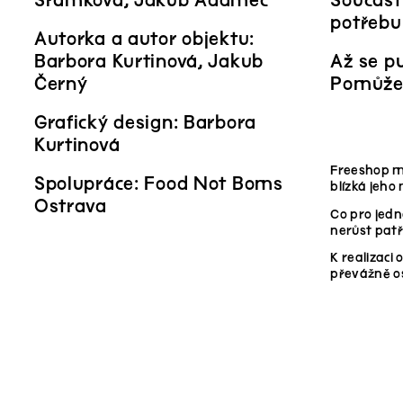
Šrámková, Jakub Adamec
Součástí
potřebuj
Autorka a autor objektu:
Barbora Kurtinová, Jakub
Až se pu
Černý
Pomůžet
Grafický design: Barbora
Kurtinová
Freeshop má
Spolupráce: Food Not Boms
blízká jeho
Ostrava
Co pro jedn
nerůst patř
K realizaci 
převážně os