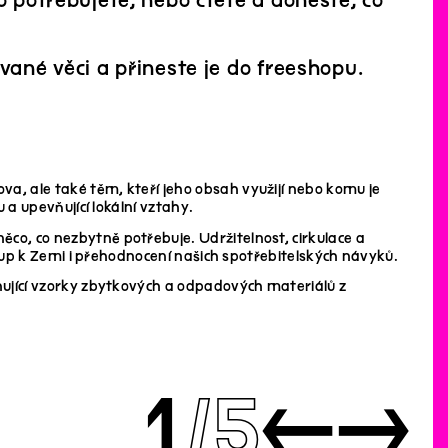
o potřebujete, nebo čtěte a doneste, co
vané věci a přineste je do freeshopu.
a, ale také těm, kteří jeho obsah využijí nebo komu je
 a upevňující lokální vztahy.
co, co nezbytně potřebuje. Udržitelnost, cirkulace a
stup k Zemi i přehodnocení našich spotřebitelských návyků.
ující vzorky zbytkových a odpadových materiálů z
1
5
←
→