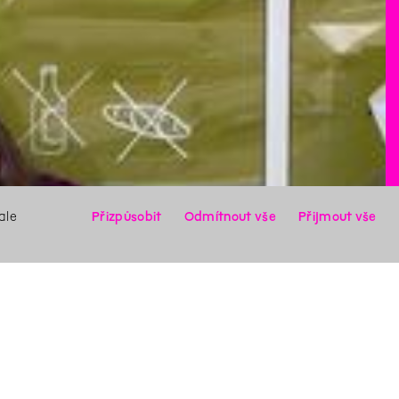
ale
Přizpůsobit
Odmítnout vše
Přijmout vše
X
Hledat