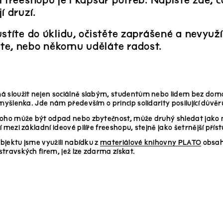
 freeshopu je i kapsář potřeb. Napište zde, c
í druzí.
stíte do úklidu, očistěte zaprášené a nevyuží
e, nebo někomu uděláte radost.
 sloužit nejen sociálně slabým, studentům nebo lidem bez domov
 myšlenka. Jde nám především o princip solidarity posilující důvěru
oho může být odpad nebo zbytečnost, může druhý shledat jako ně
í mezi základní ideové pilíře freeshopu, stejně jako šetrnější pří
objektu jsme využili nabídku z
materiálové knihovny PLATO
obsah
travských firem, jež lze zdarma získat.