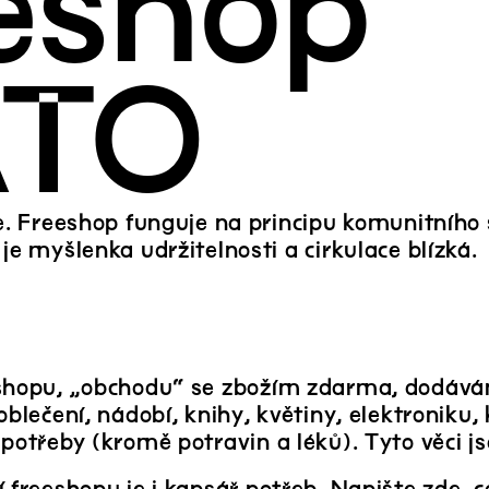
eshop
ATO
. Freeshop funguje na principu komunitního sd
e myšlenka udržitelnosti a cirkulace blízká.
shopu, „obchodu“ se zbožím zdarma, dodává
oblečení, nádobí, knihy, květiny, elektroniku
potřeby (kromě potravin a léků). Tyto věci j