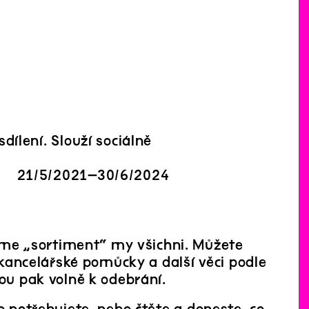
ílení. Slouží sociálně
21
/
5
/
2021
–
30
/
6
/
2024
me „sortiment“ my všichni. Můžete
, kancelářské pomůcky a další věci podle
sou pak volně k odebrání.