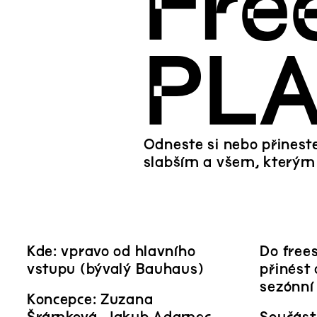
Fre
PL
Odneste si nebo přineste
slabším a všem, kterým j
Kde: vpravo od hlavního
Do free
vstupu (bývalý Bauhaus)
přinést 
sezónní 
Koncepce: Zuzana