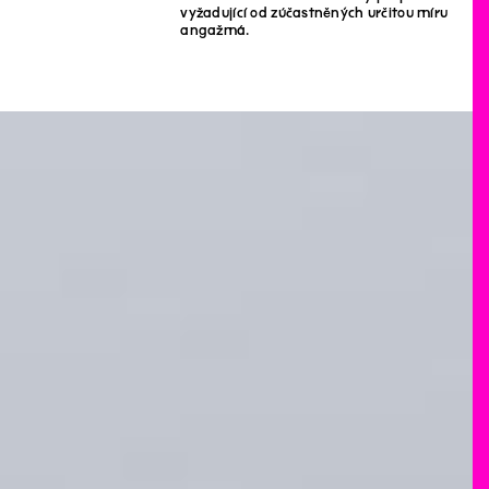
vyžadující od zúčastněných určitou míru
angažmá.