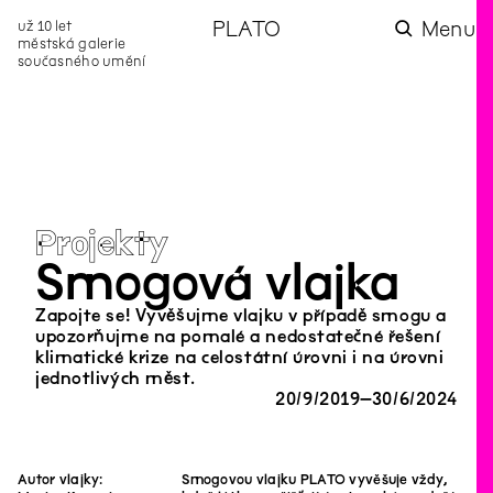
už 10 let
PLATO
Menu
městská galerie
současného umění
aktuality
aktuality
aktuality
aktuality
aktuality
Co se dělo na
Na rezidenci
Zahradní
Komentované
Podílíme se na
zahradě v červenci?
hostíme autorku
videozpravodaj:
prohlídky (nejen) v
rozvoji Komunitního
poezie Alžbětu
Pozor na kupovaný
rámci Colours of
centra Liščina
Stančákovou
kompost
Ostrava
Projekty
Smogová vlajka
Zapojte se! Vyvěšujme vlajku v případě smogu a
upozorňujme na pomalé a nedostatečné řešení
klimatické krize na celostátní úrovni i na úrovni
jednotlivých měst.
20
/
9
/
2019
–
30
/
6
/
2024
Autor vlajky:
Smogovou vlajku PLATO vyvěšuje vždy,