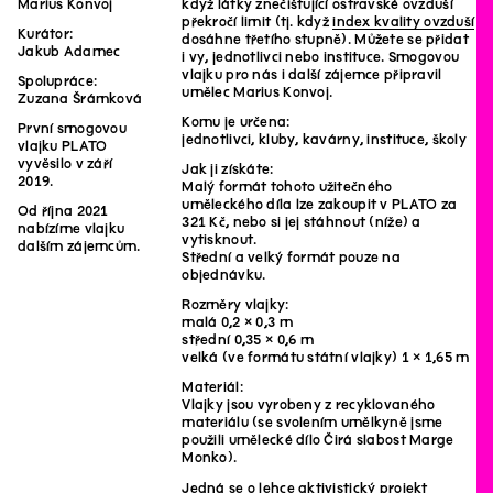
Marius Konvoj
když látky znečišťující ostravské ovzduší
překročí limit (tj. když
index kvality ovzduší
Kurátor:
dosáhne třetího stupně). Můžete se přidat
Jakub Adamec
i vy, jednotlivci nebo instituce. Smogovou
vlajku pro nás i další zájemce připravil
Spolupráce:
umělec Marius Konvoj.
Zuzana Šrámková
Komu je určena:
První smogovou
jednotlivci, kluby, kavárny, instituce, školy
vlajku PLATO
vyvěsilo v září
Jak ji získáte:
2019.
Malý formát tohoto užitečného
uměleckého díla lze zakoupit v PLATO za
Od října 2021
321 Kč, nebo si jej stáhnout (níže) a
nabízíme vlajku
vytisknout.
dalším zájemcům.
Střední a velký formát pouze na
objednávku.
Rozměry vlajky:
malá 0,2 × 0,3 m
střední 0,35 × 0,6 m
velká (ve formátu státní vlajky) 1 × 1,65 m
Materiál:
Vlajky jsou vyrobeny z recyklovaného
materiálu (se svolením umělkyně jsme
použili umělecké dílo Čirá slabost Marge
Monko).
Jedná se o lehce aktivistický projekt