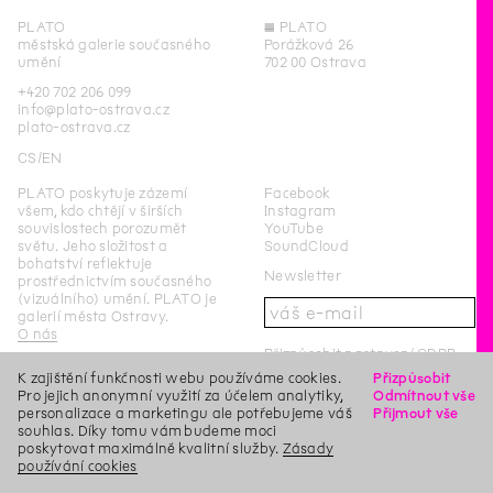
PLATO
◊
PLATO
městská galerie současného
Porážková 26
umění
702 00 Ostrava
+420 702 206 099
info@plato-ostrava.cz
plato-ostrava.cz
CS
EN
PLATO poskytuje zázemí
Facebook
všem, kdo chtějí v širších
Instagram
souvislostech porozumět
YouTube
světu. Jeho složitost a
SoundCloud
bohatství reflektuje
Newsletter
prostřednictvím současného
(vizuálního) umění. PLATO je
galerií města Ostravy.
O nás
Přizpůsobit nastavení GDPR
K zajištění funkčnosti webu používáme cookies.
Přizpůsobit
PLATO Ostrava je
Pro jejich anonymní využití za účelem analytiky,
Odmítnout vše
příspěvkovou organizací
personalizace a marketingu ale potřebujeme váš
Přijmout vše
statutárního města Ostrava.
souhlas. Díky tomu vám budeme moci
poskytovat maximálně kvalitní služby.
Tato stránka byla naposledy aktualizována
Zásady
4
/
9
/
2019
Login
používání cookies