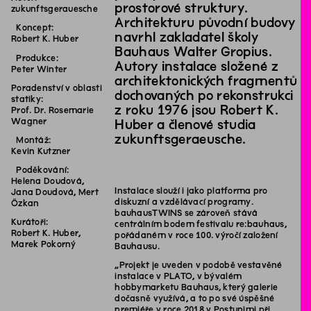
prostorové struktury.
zukunftsgerauesche
Architekturu původní budovy
Koncept:
navrhl zakladatel školy
Robert K. Huber
Bauhaus Walter Gropius.
Produkce:
Autory instalace složené z
Peter Winter
architektonických fragmentů
Poradenství v oblasti
dochovaných po rekonstrukci
statiky:
z roku 1976 jsou Robert K.
Prof. Dr. Rosemarie
Wagner
Huber a členové studia
zukunftsgeraeusche.
Montáž:
Kevin Kutzner
Poděkování:
Helena Doudová,
Instalace slouží i jako platforma pro
Jana Doudová, Mert
diskuzní a vzdělávací programy.
Özkan
bauhausTWINS se zároveň stává
Kurátoři:
centrálním bodem festivalu re:bauhaus,
Robert K. Huber,
pořádaném v roce 100. výročí založení
Marek Pokorný
Bauhausu.
„Projekt je uveden v podobě vestavěné
instalace v PLATO, v bývalém
hobbymarketu Bauhaus, který galerie
dočasně využívá, a to po své úspěšné
premiéře v roce 2018 v Postupimi při