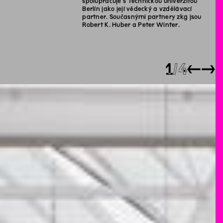
spolupracuje s Technickou univerzitou
Berlín jako její vědecký a vzdělávací
partner. Současnými partnery zkg jsou
Robert K. Huber a Peter Winter.
1
4
←
→