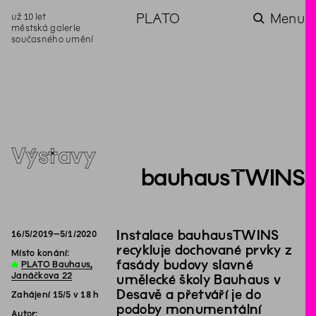
už 10 let
PLATO
Menu
městská galerie
současného umění
aktuality
aktuality
aktuality
aktuality
aktuality
Co se dělo na
Na rezidenci
Zahradní
Komentované
Podílíme se na
zahradě v červenci?
hostíme autorku
videozpravodaj:
prohlídky (nejen) v
rozvoji Komunitního
poezie Alžbětu
Pozor na kupovaný
rámci Colours of
centra Liščina
Stančákovou
kompost
Ostrava
Výstavy
bauhausTWINS
Instalace bauhausTWINS
16
/
5
/
2019
–
5
/
1
/
2020
recykluje dochované prvky z
Místo konání:
fasády budovy slavné
∆
PLATO Bauhaus,
Janáčkova 22
umělecké školy Bauhaus v
Desavě a přetváří je do
Zahájení 15/5 v 18 h
podoby monumentální
Autor: