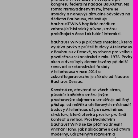
kongresu federální nadace Baukultur. Na
tomto mimořádném místě, které se
ironicky a nanejvýš aktuálně odvolává na
dědictví Bauhausu, ztělesňuje
bauhausTWINS haptické médium
zahrnující historický původ, změnu
probíhající v čase i aktuální interakci.
bauhausTWINS je průchozí instalací, která
využívá prvky z průčelí budovy Atelierhaus
z Bauhausu v Desavě, vyrobené pro velkou
poválečnou rekonstrukci z roku 1976. Prvky
oken a dveří byly demontovány při další
renovaci a rekonstrukci fasády
Atelierhausu v roce 2011 a
zukunftsgeraeusche je získalo od Nadace
Bauhaus Dessau.
Konstrukce, otevřená ze všech stran,
působí z každého směru jiným
prostorovým dojmem a umožňuje odlišný
přístup: od měřítka ateliérových místností
budovy Atelierhaus až po rozvolněnou
strukturu, která otevírá prostor pro širší
kontext a reflexi. Prostřednictvím
bauhausTWINS se lze ptát na dnešní
vnímání toho, jak nakládáme s dědictvím
moderny, udržitelným rozvojem a