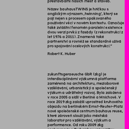
přestavbami našich měst a staveb.
Název bauhausTWINS je hříčkou s
anglickým výrazem ‚twinning’, který se
pojí nejen s procesem opakovaného
používání věcí v novém kontextu. Označuje
také zvláštní fenomén paralelní existence
dvou verzí prvků z fasády (z rekonstrukcí z
let 1976 a 2011). Znamená také
partnerství a rovněž se standardně užívá
pro spojování ocelových konstrukcí.“
Robert K. Huber
zukunftsgeraeusche GbR (zkg) je
interdisciplinární výzkumná platforma
zaměřená na architekturu, mezioborové
vzdělávání, urbanistický a společenský
výzkum a udržitelný rozvoj. Byla založena
v roce 2005 a sídlí v Berlíně a Mnichově. V
roce 2019 zkg založili uprostřed kruhového
objezdu na berlínském Ernst-Reuter-Platz
nové společenské centrum bauhaus reuse,
které zároveň slouží jako městská
laboratoř pro vzdělávání, výzkum a
performance. Od roku 2009 zkg