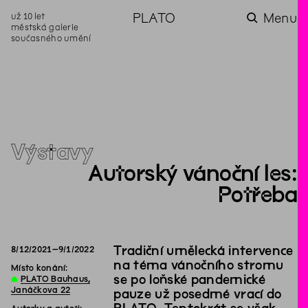
už 10 let
PLATO
Menu
městská galerie
současného umění
aktuality
aktuality
aktuality
aktuality
aktuality
Co se dělo na
Na rezidenci
Zahradní
Komentované
Podílíme se na
zahradě v červenci?
hostíme autorku
videozpravodaj:
prohlídky (nejen) v
rozvoji Komunitního
poezie Alžbětu
Pozor na kupovaný
rámci Colours of
centra Liščina
Stančákovou
kompost
Ostrava
Výstavy
Autorský vánoční les:
Potřeba
Tradiční umělecká intervence
8
/
12
/
2021
–
9
/
1
/
2022
na téma vánočního stromu
Místo konání:
se po loňské pandemické
∆
PLATO Bauhaus,
Janáčkova 22
pauze už posedmé vrací do