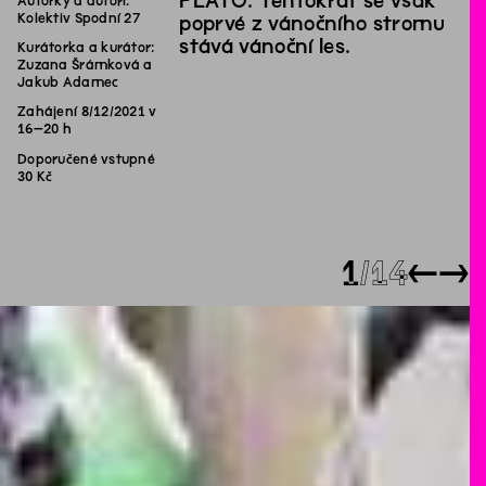
PLATO. Tentokrát se však
Autorky a autoři:
Kolektiv Spodní 27
poprvé z vánočního stromu
stává vánoční les.
Kurátorka a kurátor:
Zuzana Šrámková a
Jakub Adamec
Zahájení 8/12/2021 v
16–20 h
Doporučené vstupné
30 Kč
1
14
←
→