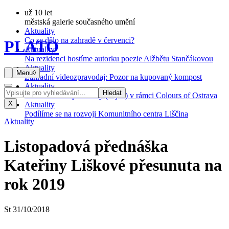
už 10 let
městská galerie současného umění
Aktuality
Co se dělo na zahradě v červenci?
PLATO
Aktuality
Na rezidenci hostíme autorku poezie Alžbětu Stančákovou
Aktuality
Menu
◊
Zahradní videozpravodaj: Pozor na kupovaný kompost
Aktuality
Hledat
Komentované prohlídky (nejen) v rámci Colours of Ostrava
X
Aktuality
Podílíme se na rozvoji Komunitního centra Liščina
Aktuality
Listopadová přednáška
Kateřiny Liškové přesunuta na
rok 2019
St
31
/
10
/
2018