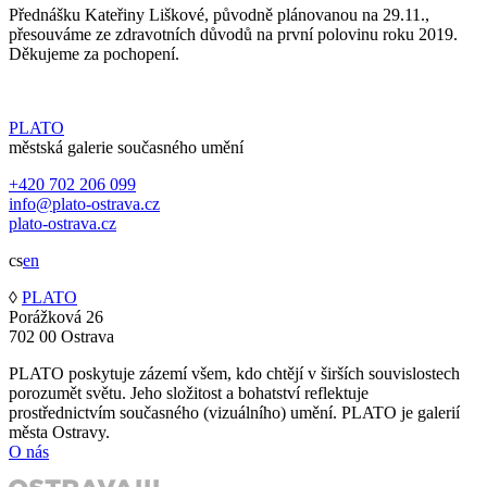
Přednášku Kateřiny Liškové, původně plánovanou na 29.11.,
přesouváme ze zdravotních důvodů na první polovinu roku 2019.
Děkujeme za pochopení.
PLATO
městská galerie současného umění
+420 702 206 099
info@plato-ostrava.cz
plato-ostrava.cz
cs
en
◊
PLATO
Porážková 26
702 00 Ostrava
PLATO poskytuje zázemí všem, kdo chtějí v širších souvislostech
porozumět světu. Jeho složitost a bohatství reflektuje
prostřednictvím současného (vizuálního) umění. PLATO je galerií
města Ostravy.
O nás