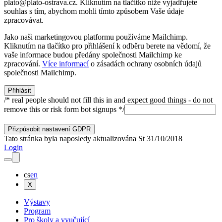
plato@plato-ostrava.cz. Kliknutím na tlačítko níže vyjadřujete
souhlas s tím, abychom mohli tímto způsobem Vaše údaje
zpracovávat.
Jako naši marketingovou platformu používáme Mailchimp.
Kliknutím na tlačítko pro přihlášení k odběru berete na vědomí, že
vaše informace budou předány společnosti Mailchimp ke
zpracování.
Více informací
o zásadách ochrany osobních údajů
společnosti Mailchimp.
/* real people should not fill this in and expect good things - do not
remove this or risk form bot signups */
Přizpůsobit nastavení GDPR
Tato stránka byla naposledy aktualizována
St
31
/
10
/
2018
Login
cs
en
X
Výstavy
Program
Pro školy a vyučující