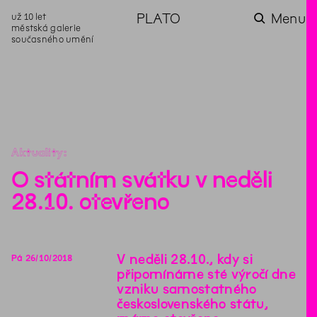
už 10 let
PLATO
Menu
městská galerie
současného umění
aktuality
aktuality
aktuality
aktuality
aktuality
Co se dělo na
Na rezidenci
Zahradní
Komentované
Podílíme se na
zahradě v červenci?
hostíme autorku
videozpravodaj:
prohlídky (nejen) v
rozvoji Komunitního
poezie Alžbětu
Pozor na kupovaný
rámci Colours of
centra Liščina
Stančákovou
kompost
Ostrava
Aktuality
O státním svátku v neděli
28.10. otevřeno
V neděli 28.10., kdy si
Pá
26
/
10
/
2018
připomínáme sté výročí dne
vzniku samostatného
československého státu,