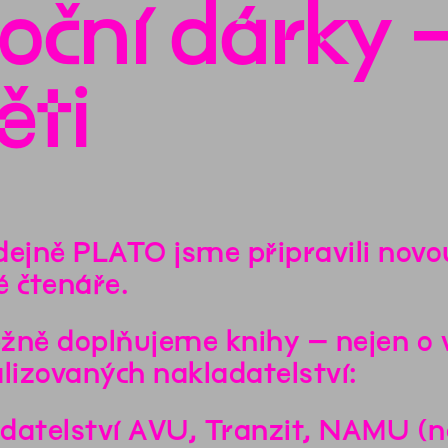
oční dárky 
ěti
dejně PLATO jsme připravili novo
é čtenáře.
žně doplňujeme knihy – nejen o 
alizovaných nakladatelství:
datelství AVU, Tranzit, NAMU (n