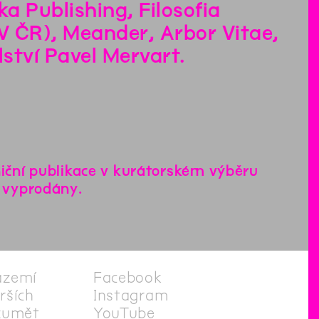
a Publishing, Filosofia
AV ČR), Meander, Arbor Vitae,
ství Pavel Mervart.
niční publikace v kurátorském výběru
y vyprodány.
ázemí
Facebook
irších
Instagram
zumět
YouTube