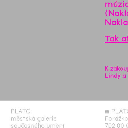
múzic
(Nakl
Nakla
Tak a
K zakou
Lindy a 
PLATO
◊
PLAT
městská galerie
Porážko
současného umění
702 00 