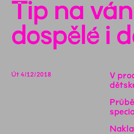
Tip na ván
dospělé i d
V pro
Út
4
/
12
/
2018
dětsk
Průbě
speci
Nakla