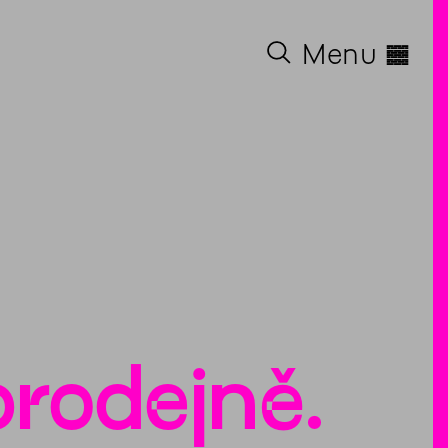
◊
Menu
prodejně.