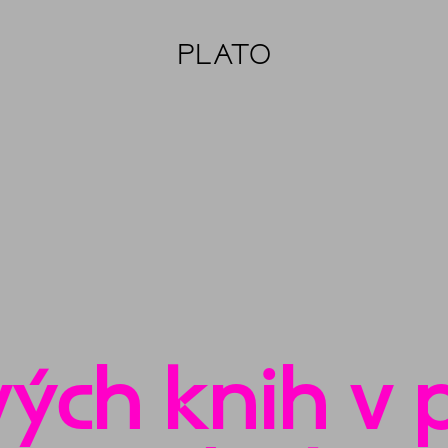
PLATO
ých knih v 