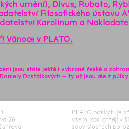
kých umění), Divus, Rubato, Rybk
adatelství Filosofického ústavu 
datelství Karolinum a Nakladatel
ť! Vánoce v PLATO.
pení jsou stále ještě i vybrané české a zahra
Daniely Dostálkových – ty už jsou ale z půlk
O
PLATO poskytuje z
vá 26
všem, kdo chtějí v š
Ostrava
souvislostech poro