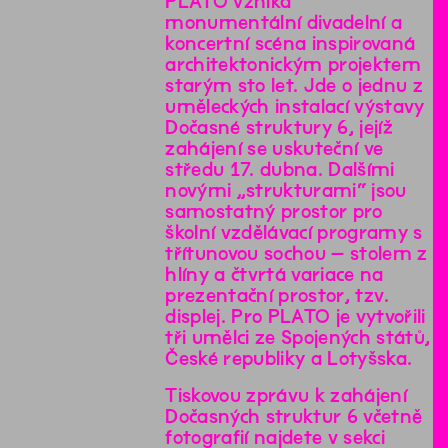
PLATO vzniká
monumentální divadelní a
koncertní scéna inspirovaná
architektonickým projektem
starým sto let. Jde o jednu z
uměleckých instalací výstavy
Dočasné struktury 6, jejíž
zahájení se uskuteční ve
středu 17. dubna. Dalšími
novými „strukturami“ jsou
samostatný prostor pro
školní vzdělávací programy s
třítunovou sochou – stolem z
hlíny a čtvrtá variace na
prezentační prostor, tzv.
displej. Pro PLATO je vytvořili
tři umělci ze Spojených států,
České republiky a Lotyšska.
Tiskovou zprávu k zahájení
Dočasných struktur 6 včetně
fotografií najdete v sekci