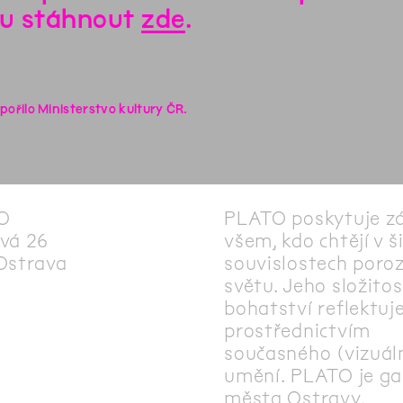
u stáhnout
zde
.
pořilo Ministerstvo kultury ČR.
O
PLATO poskytuje z
vá 26
všem, kdo chtějí v š
Ostrava
souvislostech poro
světu. Jeho složitos
bohatství reflektuj
prostřednictvím
současného (vizuál
umění. PLATO je gal
města Ostravy.