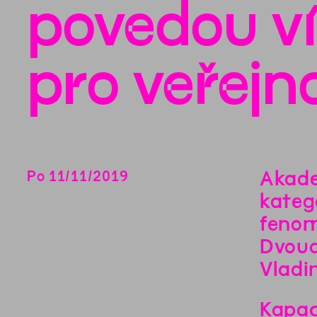
povedou v
pro veřej
Akade
Po
11
/
11
/
2019
kateg
fenom
Dvoud
Vladi
Kapac