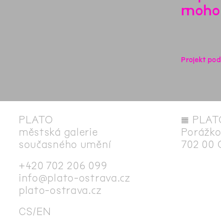
moho
Projekt pod
PLATO
◊
PLAT
městská galerie
Porážko
současného umění
702 00 
+420 702 206 099
info@plato-ostrava.cz
plato-ostrava.cz
CS
EN