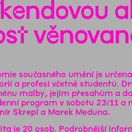
íkendovou a
nost věnova
mie současného umění je určen
orií a profesí včetně studentů. D
énu malby, jejím přesahům a 
enní program v sobotu 23/11 a n
mír Skrepl a Marek Meduna.
ita je 20 osob. Podrobnější infor