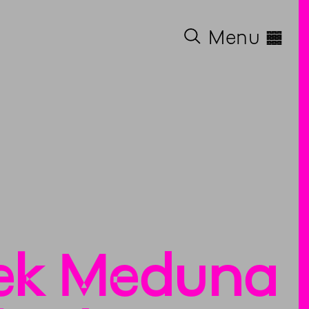
◊
Menu
rek Meduna