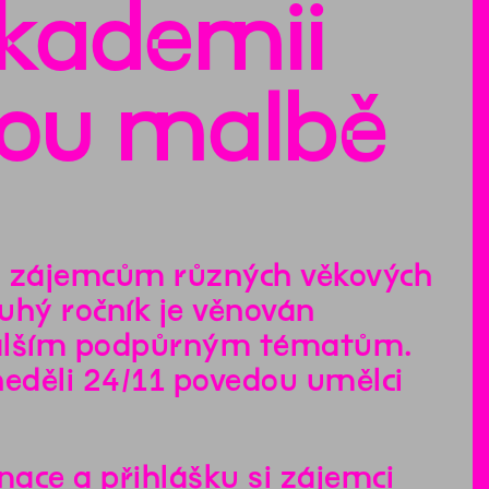
kademii
nou malbě
a zájemcům různých věkových
ruhý ročník je věnován
dalším podpůrným tématům.
eděli 24/11 povedou umělci
mace a přihlášku si zájemci