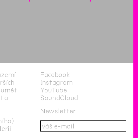
ázemí
Facebook
irších
Instagram
zumět
YouTube
t a
SoundCloud
e
Newsletter
ního)
erií