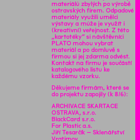
materiálů zbylých po výrobě
ostravských firem. Odpadové
materiály využili umělci
výstavy a může je využít i
(kreativní) veřejnost. Z této
„kartotéky“ si návštěvníci
PLATO mohou vybrat
materiál a po domluvě s
firmou si jej zdarma odvést.
Kontakt na firmu je součástí
katalogového listu ke
každému vzorku.
Děkujeme firmám, které se
do projektu zapojily (k 8/6):
ARCHIVACE SKARTACE
OSTRAVA, s.r.o.
BlackCard s.r.o.
For Plastic a.s.
Jiří Tesarčík – Sklenářství
Vratimov