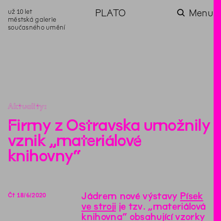
už 10 let
PLATO
Menu
městská galerie
současného umění
aktuality
aktuality
aktuality
aktuality
aktuality
Co se dělo na
Na rezidenci
Zahradní
Komentované
Podílíme se na
zahradě v červenci?
hostíme autorku
videozpravodaj:
prohlídky (nejen) v
rozvoji Komunitního
poezie Alžbětu
Pozor na kupovaný
rámci Colours of
centra Liščina
Stančákovou
kompost
Ostrava
Aktuality
Firmy z Ostravska umožnily
vznik „materiálové
knihovny“
Jádrem nové výstavy
Písek
Čt
18
/
6
/
2020
ve stroji
je tzv. „materiálová
knihovna“ obsahující vzorky